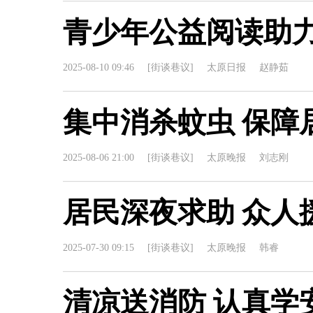
青少年公益阅读助
2025-08-10 09:46
[街谈巷议]
太原日报
赵静茹
集中消杀蚊虫 保障
2025-08-06 21:00
[街谈巷议]
太原晚报
刘志刚
居民深夜求助 众人
2025-07-30 09:15
[街谈巷议]
太原晚报
韩睿
清凉送消防 认真学