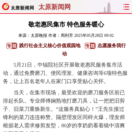
太原新闻网
首页
聚焦
太原
山西
敬老惠民集市 特色服务暖心
来源：
太原晚报
作者：周利芳
2025年05月28日 09:02
经济
关注
文明
出行
践行社会主义核心价值观园地
志愿服务我行
纵横
曝光
综合
专题
动
5月21日，中辐院社区开展敬老惠民服务集市活
旅游
理财
政务
教育
动，通过免费磨刀、便民理发、健康咨询等6项特色服
务，让上百名老年人在家门口享受贴心关怀。
看天下
晋月读
最太原
网罗民生
当天，在集市现场，最受欢迎的磨刀服务区前已
太原日报
太原晚报
热评
社区
排起长队。专业师傅娴熟地打磨刀具，让一把把旧剪
子、旧菜刀重焕新生。“这服务真贴心！”王先生接过
锋利的菜刀连连称赞。隔壁理发区同样火爆，理发师
根据老人需求修剪发型，80岁的李奶奶看着镜中清爽