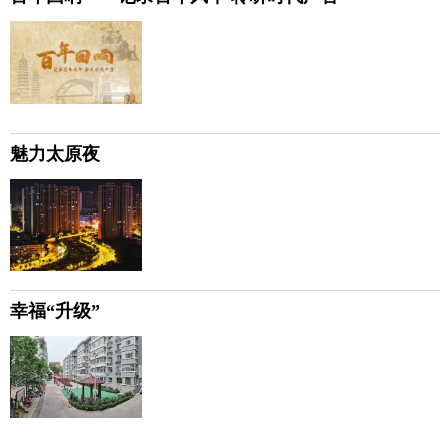
魅力太原夜
幸福“升级”