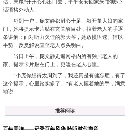
话，末尾“开开心心出门去，平平安安回家来”的暖心
话语格外动人。
每到一户，庞文静都耐心十足。敲开董大娘的家
门，她将提示卡片贴在玄关醒目处，拉着老人的手逐
条讲解；面对听力欠佳的郭大爷，她放慢语速、辅以
手势，反复解说直至老人点头明白。
当日上午，庞文静走遍网格内所有独居老人的
家。提示卡片贴在门上，更暖在老人心里。
“小庞你想得太周到了，我还真是有健忘症，有了
这个提示，心里踏实多了。”有老人握着她的手，满意
地说。
推荐阅读
百年回响——记录百年风华 聆听时代声音