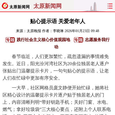
太原新闻网
首页
聚焦
太原
山西
贴心提示语 关爱老年人
来源：
太原晚报
作者：李晓琳
2026年01月23日 09:48
经济
关注
文明
出行
践行社会主义核心价值观园地
志愿服务我行
纵横
曝光
综合
专题
动
春节临近，人们更加繁忙，疏忽遗漏的事情难免
旅游
理财
政务
教育
发生。近日，阳光汾河湾社区为20余位独居老人逐户
张贴出门温馨提示卡片，一句句贴心的提示语，让老
看天下
晋月读
最太原
网罗民生
人们在忙碌中更加有序安全。
太原日报
太原晚报
热评
社区
一大早，社区网格员庞文静便开始忙碌，她将社
区精心设计的温馨提示卡片逐户贴于独居老人的门
上，内容清晰列明“带好钥匙手机；关好门窗、水电、
燃气；拿好垃圾袋”三大核心要点，还附上个人联系电