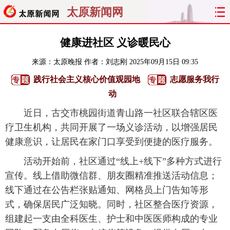
太原新闻网
首页
聚焦
太原
山西
健康进社区 义诊暖民心
来源：
太原晚报
作者：刘志刚
2025年09月15日 09:35
经济
关注
文明
出行
践行社会主义核心价值观园地
志愿服务我行
纵横
曝光
综合
专题
动
近日，古交市桃园街道青山路一社区联合辖区医
旅游
理财
政务
教育
疗卫生机构，共同开展了一场义诊活动，以增强居民
健康意识，让居民在家门口享受到便捷的医疗服务。
看天下
晋月读
最太原
网罗民生
活动开始前，社区通过“线上+线下”多种方式进行
太原日报
太原晚报
热评
社区
宣传。线上借助微信群、朋友圈精准推送活动信息；
线下通过在公告栏张贴通知、网格员上门告知等形
式，确保居民广泛知晓。同时，社区整合医疗资源，
组建起一支由全科医生、护士和中医医师构成的专业