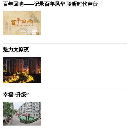
百年回响——记录百年风华 聆听时代声音
魅力太原夜
幸福“升级”