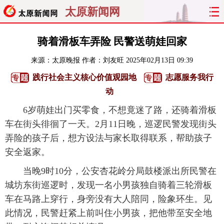
太原新闻网
首页
聚焦
太原
山西
骑着滑板车弄险 民警送萌娃回家
来源：
太原晚报
作者：刘友旺
2025年02月13日 09:39
经济
关注
文明
出行
践行社会主义核心价值观园地
志愿服务我行
纵横
曝光
综合
专题
动
6岁萌娃出门买零食，不想竟迷了路，还骑着滑板
旅游
理财
政务
教育
车在街头徘徊了一天。2月11日晚，巡逻民警发现街头
弄险的孩子后，想方设法与家长取得联系，帮助孩子
看天下
晋月读
最太原
网罗民生
安全返家。
太原日报
太原晚报
热评
社区
当晚9时10分，公安杏花岭分局鼓楼派出所民警在
城坊东街巡逻时，发现一名小男孩独自骑着三轮滑板
车在马路上穿行，身旁没有大人陪同，险象环生。见
此情况，民警赶紧上前叫住小男孩，把他带至安全地