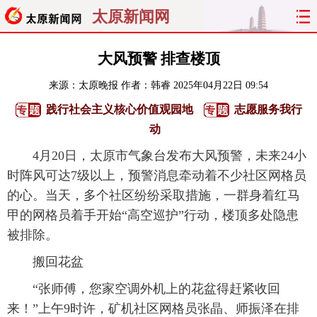
太原新闻网
首页
聚焦
太原
山西
大风预警 排查楼顶
来源：
太原晚报
作者：韩睿
2025年04月22日 09:54
经济
关注
文明
出行
践行社会主义核心价值观园地
志愿服务我行
纵横
曝光
综合
专题
动
4月20日，太原市气象台发布大风预警，未来24小
旅游
理财
政务
教育
时阵风可达7级以上，预警消息牵动着不少社区网格员
的心。当天，多个社区纷纷采取措施，一群身着红马
看天下
晋月读
最太原
网罗民生
甲的网格员着手开始“高空巡护”行动，楼顶多处隐患
太原日报
太原晚报
热评
社区
被排除。
搬回花盆
“张师傅，您家空调外机上的花盆得赶紧收回
来！”上午9时许，矿机社区网格员张晶、师振泽在排