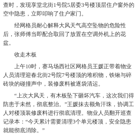
查时，发现享堂北街1号院5居委3号楼顶层住户窗外的
空中隐患，立即叩响了住户家门。
经网格员耐心解释大风天气高空坠物的危险性
后，张师傅当即配合取回了放置在空调外机上的花
盆。
收走木板
上午10时，赛马场西社区网格员王媛正带着物业
人员清理迎春北街2号院7号楼顶的堆积物，铁锹与碎
砖块的碰撞声中，装修废料被逐袋清运。
“上次大风天，有木板坠下砸坏汽车，这次我们得
防患于未然，彻底整治。”王媛抹去额角汗珠，协调工
人对楼顶装修废料进行彻底清理。物业人员翻开巡查
记录本：“今天累计需要清理3个单元楼顶，安全隐患
就能彻底消除。”