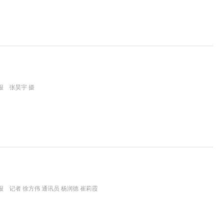
报 张昊宇 摄
 记者 徐方伟 通讯员 杨润德 崔莉霞