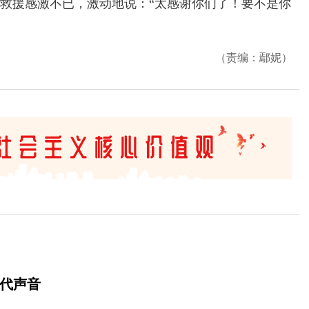
援感激不已，激动地说：“太感谢你们了！要不是你
（责编：鄢妮）
时代声音