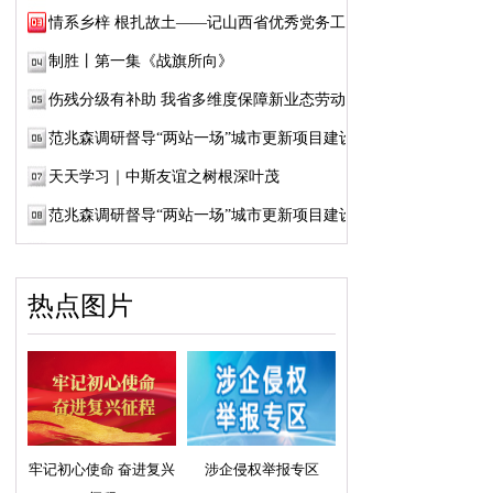
情系乡梓 根扎故土——记山西省优秀党务工作...
制胜丨第一集《战旗所向》
伤残分级有补助 我省多维度保障新业态劳动者...
范兆森调研督导“两站一场”城市更新项目建设
天天学习｜中斯友谊之树根深叶茂
范兆森调研督导“两站一场”城市更新项目建设
热点图片
牢记初心使命 奋进复兴
涉企侵权举报专区