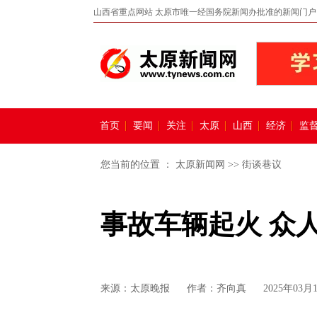
山西省重点网站 太原市唯一经国务院新闻办批准的新闻门户
首页
要闻
关注
太原
山西
经济
监
您当前的位置 ：
太原新闻网
>>
街谈巷议
事故车辆起火 众
来源：
太原晚报
作者：齐向真
2025年03月1