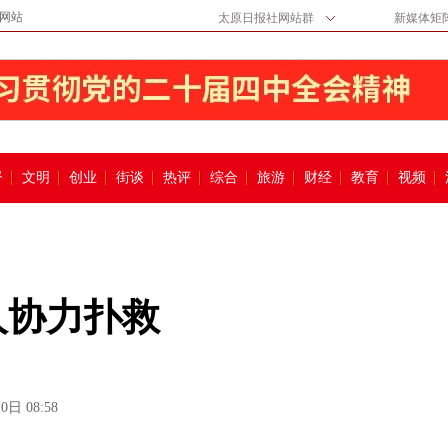
网站
太原日报社网站群
新媒体矩
督
文明
创业
街谈
热评
综合
旅游
财经
教育
视频
人协力扑救
0日 08:58