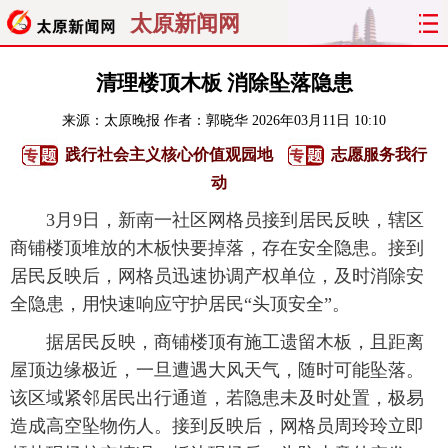
太原新闻网
首页
聚焦
太原
山西
清理楼顶木板 消除坠落隐患
来源：
太原晚报
作者：郭晓华
2026年03月11日 10:10
经济
关注
文明
出行
践行社会主义核心价值观园地
志愿服务我行
纵横
曝光
综合
专题
动
3月9日，新南一社区网格员接到居民反映，辖区
旅游
理财
政务
教育
商铺楼顶堆放的木板快要掉落，存在安全隐患。接到
居民反映后，网格员迅速协调产权单位，及时消除安
看天下
晋月读
最太原
网罗民生
全隐患，用快速响应守护居民“头顶安全”。
太原日报
太原晚报
热评
社区
据居民反映，商铺楼顶有施工遗留木板，且距离
屋顶边缘极近，一旦遭遇大风天气，随时可能坠落。
该区域紧邻居民出行通道，若隐患未及时处置，极易
造成高空坠物伤人。接到反映后，网格员周玲玲立即