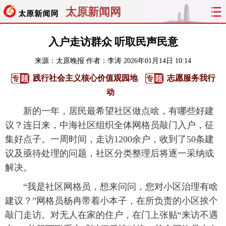
太原新闻网
首页
聚焦
太原
山西
入户走访群众 听取民声民意
来源：
太原晚报
作者：李涛
2026年01月14日 10:14
经济
关注
文明
出行
践行社会主义核心价值观园地
志愿服务我行
纵横
曝光
综合
专题
动
新的一年，居民最希望社区做点啥，有哪些好建
旅游
理财
政务
教育
议？连日来，中海社区组织全体网格员敲门入户，征
集好点子。一周时间，走访1200余户，收到了50条建
看天下
晋月读
最太原
网罗民生
议及亟待处理的问题，社区分类整理后将逐一采纳或
太原日报
太原晚报
热评
社区
解决。
“我是社区网格员，想来问问，您对小区治理有啥
建议？”网格员杨冉带着小本子，在所负责的小区挨个
敲门走访。对无人在家的住户，在门上张贴“来访不遇