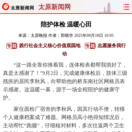
太原新闻网
首页
聚焦
太原
山西
陪护体检 温暖心田
来源：
太原晚报
作者：郭晓华
2025年09月18日 10:05
经济
关注
文明
出行
践行社会主义核心价值观园地
志愿服务我行
纵横
曝光
综合
专题
动
“这一路全靠你推着我，连体检表都帮我填好了，
旅游
理财
政务
教育
真是太感谢了！”9月2日，完成健康体检后，肢体三级
残疾的居民李秋风，向帮助他的桥东南社区网格员表
看天下
晋月读
最太原
网罗民生
示感谢。这温暖一幕，源于一场全程陪护的健康守
太原日报
太原晚报
热评
社区
护。
家住面粉厂宿舍的李秋风，因其行动不便，转移
个人健康档案成了难题。网格员高小艳得知情况后，
主动帮忙“跑腿”，仔细核对材料，多次往返两个卫生