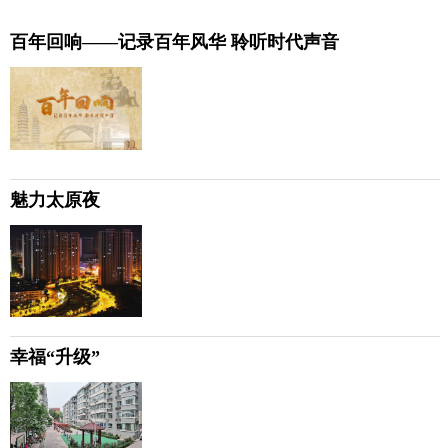
百年回响——记录百年风华 聆听时代声音
魅力太原夜
幸福“升级”