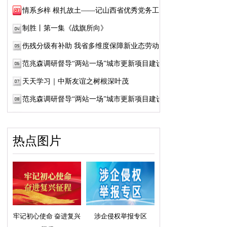
情系乡梓 根扎故土——记山西省优秀党务工作...
制胜丨第一集《战旗所向》
伤残分级有补助 我省多维度保障新业态劳动者...
范兆森调研督导“两站一场”城市更新项目建设
天天学习｜中斯友谊之树根深叶茂
范兆森调研督导“两站一场”城市更新项目建设
热点图片
牢记初心使命 奋进复兴
涉企侵权举报专区