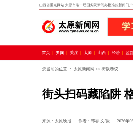
山西省重点网站 太原市唯一经国务院新闻办批准的新闻门户
首页
要闻
关注
太原
山西
经济
监
您当前的位置 ：
太原新闻网
>>
街谈巷议
街头扫码藏陷阱 
来源：
太原晚报
作者：韩睿 文/摄
2026年0