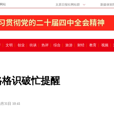
网站
太原日报社网站群
新媒体矩
督
文明
创业
街谈
热评
综合
旅游
财经
教育
视频
格格识破忙提醒
3月31日 10:41