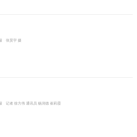
报 张昊宇 摄
 记者 徐方伟 通讯员 杨润德 崔莉霞