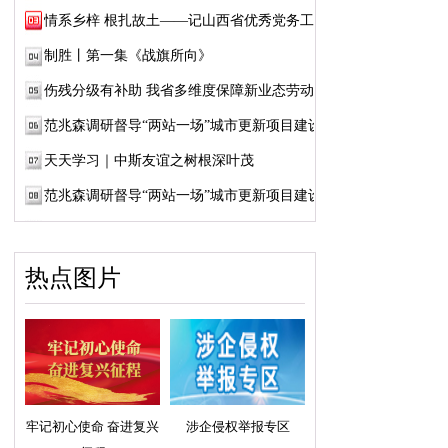
情系乡梓 根扎故土——记山西省优秀党务工作...
制胜丨第一集《战旗所向》
伤残分级有补助 我省多维度保障新业态劳动者...
范兆森调研督导“两站一场”城市更新项目建设
天天学习｜中斯友谊之树根深叶茂
范兆森调研督导“两站一场”城市更新项目建设
热点图片
牢记初心使命 奋进复兴
涉企侵权举报专区