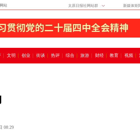
网站
太原日报社网站群
新媒体矩
督
文明
创业
街谈
热评
综合
旅游
财经
教育
视频
力
 08:29