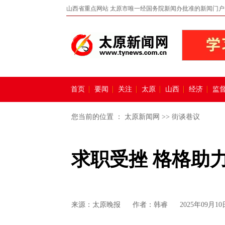
山西省重点网站 太原市唯一经国务院新闻办批准的新闻门户
首页
要闻
关注
太原
山西
经济
监
您当前的位置 ：
太原新闻网
>>
街谈巷议
求职受挫 格格助
来源：
太原晚报
作者：韩睿
2025年09月10日