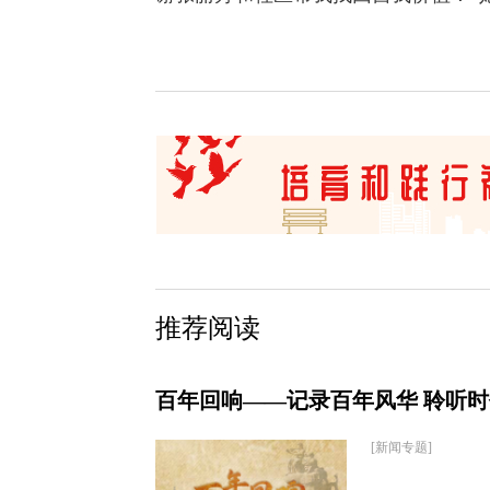
推荐阅读
百年回响——记录百年风华 聆听
[新闻专题]