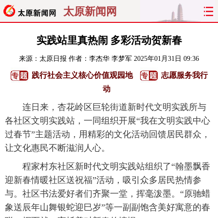
太原新闻网
首页
聚焦
太原
山西
实践站里真热闹 多彩活动贺新春
来源：
太原日报
作者：李杰华 李梦军
2025年01月31日 09:36
经济
关注
文明
出行
践行社会主义核心价值观园地
志愿服务我行
纵横
曝光
综合
专题
动
连日来，杏花岭区巨轮街道新时代文明实践所与
旅游
理财
政务
教育
各社区文明实践站，一同组织开展“我在文明实践中心
过春节”主题活动，用精彩的文化活动回馈居民群众，
看天下
晋月读
最太原
网罗民生
让文化惠民不断滋润人心。
太原日报
太原晚报
热评
社区
程家村东社区新时代文明实践站组织了“翰墨飘香
迎新春情暖社区送祝福”活动，吸引众多居民热情参
与。社区书法爱好者们齐聚一堂，挥毫泼墨。“原驰蜡
象送辰年山舞银蛇迎巳岁”等一副副饱含美好寓意的春