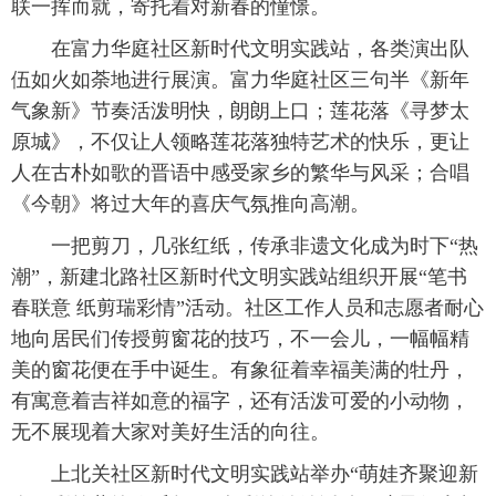
联一挥而就，寄托着对新春的憧憬。
在富力华庭社区新时代文明实践站，各类演出队
伍如火如荼地进行展演。富力华庭社区三句半《新年
气象新》节奏活泼明快，朗朗上口；莲花落《寻梦太
原城》，不仅让人领略莲花落独特艺术的快乐，更让
人在古朴如歌的晋语中感受家乡的繁华与风采；合唱
《今朝》将过大年的喜庆气氛推向高潮。
一把剪刀，几张红纸，传承非遗文化成为时下“热
潮”，新建北路社区新时代文明实践站组织开展“笔书
春联意 纸剪瑞彩情”活动。社区工作人员和志愿者耐心
地向居民们传授剪窗花的技巧，不一会儿，一幅幅精
美的窗花便在手中诞生。有象征着幸福美满的牡丹，
有寓意着吉祥如意的福字，还有活泼可爱的小动物，
无不展现着大家对美好生活的向往。
上北关社区新时代文明实践站举办“萌娃齐聚迎新