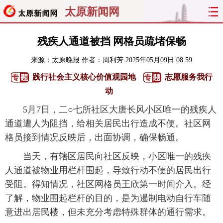
太原新闻网
首页
聚焦
太原
山西
残疾人通道被挡 网格员疏堵保畅
来源：
太原晚报
作者：周利芳
2025年05月09日 08:59
经济
关注
文明
出行
践行社会主义核心价值观园地
志愿服务我行
纵横
曝光
综合
专题
动
5月7日，二○七所社区大唐长风小区唯一的残疾人
旅游
理财
政务
教育
通道遭人为阻挡，给相关居民出行造成不便。社区网
格员接到情况反映后，出面协调，确保畅通。
看天下
晋月读
最太原
网罗民生
当天，有辖区居民向社区反映，小区唯一的残疾
太原日报
太原晚报
热评
社区
人通道被物业用栏杆围起，导致行动不便的居民出行
受阻。得知情况，社区网格员王欣第一时间介入。经
了解，物业围起栏杆的目的，是为遏制电动自行车随
意进出居民楼，但未充分考虑特殊群体的通行需求。