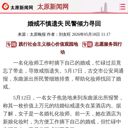
太原新闻网
首页
聚焦
太原
山西
婚戒不慎遗失 民警倾力寻回
来源：
太原晚报
作者：刘友旺
2026年05月18日 11:17
经济
关注
文明
出行
践行社会主义核心价值观园地
志愿服务我行
纵横
曝光
综合
专题
动
一名化妆师工作时摘下自己的婚戒，忙碌过后竟
旅游
理财
政务
教育
忘了带走，导致戒指遗失。5月17日，古交市公安局通
报，东曲派出所民警细致排查，帮助化妆师找回了婚
看天下
晋月读
最太原
网罗民生
戒。
太原日报
太原晚报
热评
社区
5月12日，一名女子焦急地来到东曲派出所报警，
称其一枚价值上万元的结婚钻戒遗失在某酒店内。据
了解，女子是一名婚礼化妆师。前一天，她在酒店为
新娘化妆时，为方便工作摘下自己的婚戒，但忙碌中