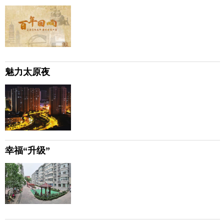
魅力太原夜
幸福“升级”