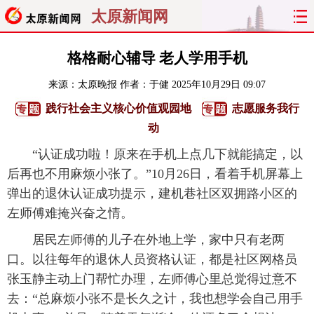
太原新闻网
首页
聚焦
太原
山西
格格耐心辅导 老人学用手机
来源：
太原晚报
作者：于健
2025年10月29日 09:07
经济
关注
文明
出行
践行社会主义核心价值观园地
志愿服务我行
纵横
曝光
综合
专题
动
“认证成功啦！原来在手机上点几下就能搞定，以
旅游
理财
政务
教育
后再也不用麻烦小张了。”10月26日，看着手机屏幕上
弹出的退休认证成功提示，建机巷社区双拥路小区的
看天下
晋月读
最太原
网罗民生
左师傅难掩兴奋之情。
太原日报
太原晚报
热评
社区
居民左师傅的儿子在外地上学，家中只有老两
口。以往每年的退休人员资格认证，都是社区网格员
张玉静主动上门帮忙办理，左师傅心里总觉得过意不
去：“总麻烦小张不是长久之计，我也想学会自己用手