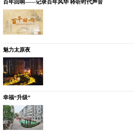
百年回响——记录百年风华 聆听时代声音
魅力太原夜
幸福“升级”