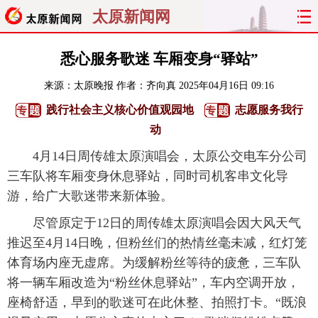
太原新闻网
首页
聚焦
太原
山西
悉心服务歌迷 车厢变身“驿站”
来源：
太原晚报
作者：齐向真
2025年04月16日 09:16
经济
关注
文明
出行
践行社会主义核心价值观园地
志愿服务我行
纵横
曝光
综合
专题
动
4月14日周传雄太原演唱会，太原公交电车分公司
旅游
理财
政务
教育
三车队将车厢变身休息驿站，同时司机客串文化导
游，给广大歌迷带来新体验。
看天下
晋月读
最太原
网罗民生
尽管原定于12日的周传雄太原演唱会因大风天气
太原日报
太原晚报
热评
社区
推迟至4月14日晚，但粉丝们的热情丝毫未减，红灯笼
体育场内座无虚席。为缓解粉丝等待的疲惫，三车队
将一辆车厢改造为“粉丝休息驿站”，车内空调开放，
座椅舒适，早到的歌迷可在此休整、拍照打卡。“既浪