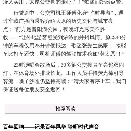
漫又实用，太原公交真的走心了！”歌迷们纷纷点赞。
行驶途中，公交司机王师傅化身“临时导游”，通
过车载广播向乘客介绍太原的历史文化与城市亮
点：“前方是晋阳湖公园，夜晚灯光秀美不胜
收……”让外地游客感受到浓浓的并州风情。原本40分
钟的车程仅用25分钟便抵达，歌迷张先生感慨：“接驳
车比打车还快，司机师傅的驾驶技术稳如‘老太原’！”
23时演唱会散场后，30多辆公交接驳车亮起双闪
灯，在体育场外排成长龙。工作人员手持荧光棒引导
客流，嗓子沙哑仍坚持高喊：“请大家有序上车，我们
保证送每位朋友安全返回！”
推荐阅读
百年回响——记录百年风华 聆听时代声音