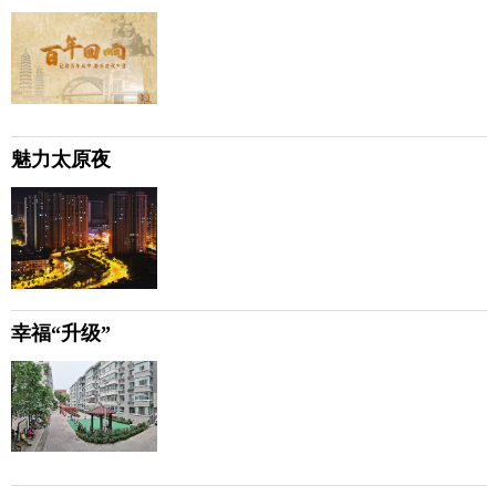
魅力太原夜
幸福“升级”