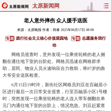
太原新闻网
首页
聚焦
太原
山西
老人意外摔伤 众人援手送医
来源：
太原晚报
作者：韩睿
2025年06月17日 08:00
经济
关注
文明
出行
践行社会主义核心价值观园地
志愿服务我行
纵横
曝光
综合
专题
动
网格员巡查时，意外发现一位乘坐轮椅的老人侧
旅游
理财
政务
教育
翻在通往地下室的台阶处。网格员迅速在网格群求
助，居民、物业人员火速响应合力救助，将87岁的曲
看天下
晋月读
最太原
网罗民生
大爷安全送医检查。
太原日报
太原晚报
热评
社区
6月15日19时许，新街社区网格员刘豆在百融居小
区进行最后一次日常安全巡查，行至百融居小区1号楼
时，突然发现一位乘坐轮椅的老人连人带车侧翻在单
元门内通往地下室的台阶上，情况危急。刘豆赶紧查