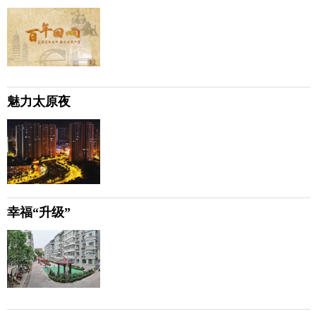
魅力太原夜
幸福“升级”