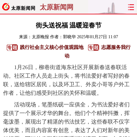
太原新闻网
首页
聚焦
太原
山西
街头送祝福 温暖迎春节
来源：
太原晚报
作者：郭晓华
2025年01月27日 11:07
经济
关注
文明
出行
践行社会主义核心价值观园地
志愿服务我行
纵横
曝光
综合
专题
动
1月26日，柳巷街道海东社区开展新春送春联活
旅游
理财
政务
教育
动。社区工作人员走上街头，将书法爱好者写好的春
联，送给辖区居民，以及环卫工、外卖小哥等户外工
看天下
晋月读
最太原
网罗民生
作者，让他们感受到社区的关怀和温暖。
太原日报
太原晚报
热评
社区
活动现场，笔墨纸砚一应俱全，为书法爱好者们
提供了一个展示才华的舞台。他们个个精神抖擞，挥
毫泼墨，展现出了精湛的书法技艺，这些春联不仅字
体优美，而且内容富有创意，表达了人们对新年的美