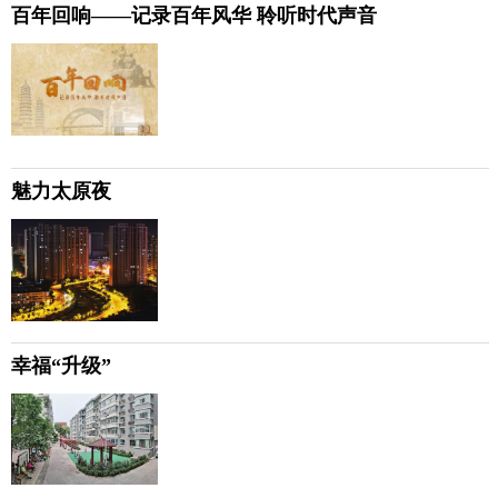
百年回响——记录百年风华 聆听时代声音
魅力太原夜
幸福“升级”