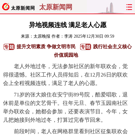
太原新闻网
首页
聚焦
太原
山西
异地视频连线 满足老人心愿
来源：
太原晚报
作者：李涛
2025年12月30日 09:59
经济
关注
文明
出行
提升文明素质 争做文明市民
践行社会主义核心
纵横
曝光
综合
专题
价值观园地
老人外地过冬，无法参加社区的新年联欢会，觉
旅游
理财
政务
教育
得很遗憾。社区工作人员得知后，在12月26日的联欢
会上全程视频连线，满足了老人的心愿。
看天下
晋月读
最太原
网罗民生
71岁的张大娘住在安宁街89号院，酷爱唱歌，退
太原日报
太原晚报
热评
社区
休前是单位的文艺骨干。往年元旦、春节玉园南社区
举办联欢会，她都会参加，还要表演节目。今年，女
儿把她接到外地过冬，打算过完春节回来。
前段时间，老人在网格群里看到社区征集联欢会