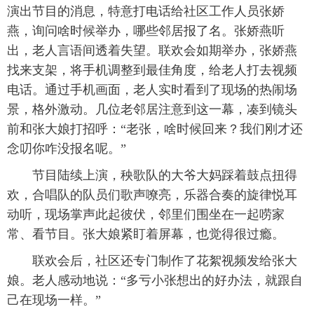
演出节目的消息，特意打电话给社区工作人员张娇
燕，询问啥时候举办，哪些邻居报了名。张娇燕听
出，老人言语间透着失望。联欢会如期举办，张娇燕
找来支架，将手机调整到最佳角度，给老人打去视频
电话。通过手机画面，老人实时看到了现场的热闹场
景，格外激动。几位老邻居注意到这一幕，凑到镜头
前和张大娘打招呼：“老张，啥时候回来？我们刚才还
念叨你咋没报名呢。”
节目陆续上演，秧歌队的大爷大妈踩着鼓点扭得
欢，合唱队的队员们歌声嘹亮，乐器合奏的旋律悦耳
动听，现场掌声此起彼伏，邻里们围坐在一起唠家
常、看节目。张大娘紧盯着屏幕，也觉得很过瘾。
联欢会后，社区还专门制作了花絮视频发给张大
娘。老人感动地说：“多亏小张想出的好办法，就跟自
己在现场一样。”