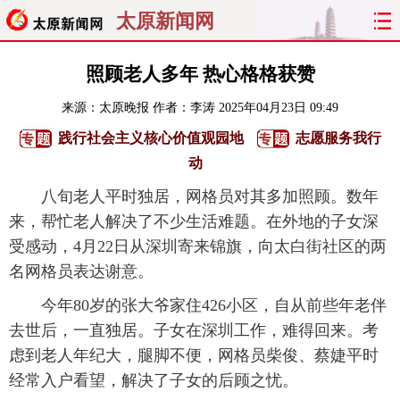
太原新闻网
首页
聚焦
太原
山西
照顾老人多年 热心格格获赞
来源：
太原晚报
作者：李涛
2025年04月23日 09:49
经济
关注
文明
出行
践行社会主义核心价值观园地
志愿服务我行
纵横
曝光
综合
专题
动
八旬老人平时独居，网格员对其多加照顾。数年
旅游
理财
政务
教育
来，帮忙老人解决了不少生活难题。在外地的子女深
受感动，4月22日从深圳寄来锦旗，向太白街社区的两
看天下
晋月读
最太原
网罗民生
名网格员表达谢意。
太原日报
太原晚报
热评
社区
今年80岁的张大爷家住426小区，自从前些年老伴
去世后，一直独居。子女在深圳工作，难得回来。考
虑到老人年纪大，腿脚不便，网格员柴俊、蔡婕平时
经常入户看望，解决了子女的后顾之忧。