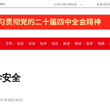
网站
太原日报社网站群
新媒体矩
督
文明
创业
街谈
热评
综合
旅游
财经
教育
视频
学安全
07月28日 09:01