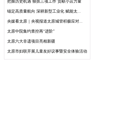
把握历史机遇 狠抓三项工作 贡献小店力量
锚定高质量航向 深耕新型工业化 赋能太...
央媒看太原｜央视报道太原城管积极应对...
太原中院集约查控再“进阶”
太原六大非遗项目亮相新疆
太原市妇联开展儿童友好议事暨安全体验活动