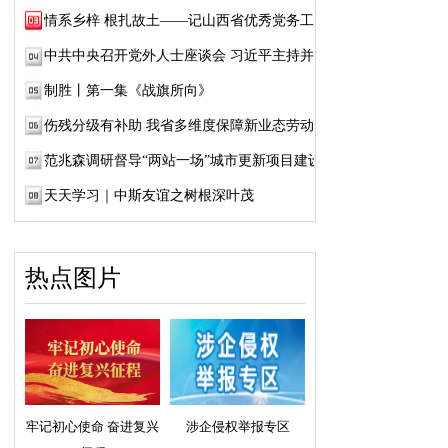
情系乡梓 根扎故土——记山西省优秀党务工作...
中共中央召开党外人士座谈会 习近平主持并发...
制胜丨第一集《战旗所向》
伤残分级有补助 我省多维度保障新业态劳动者...
范兆森调研督导“两站一场”城市更新项目建设
天天学习｜中斯友谊之树根深叶茂
热点图片
牢记初心使命 奋进复兴
涉企侵权举报专区