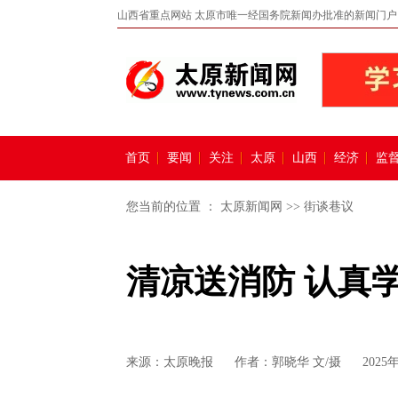
山西省重点网站 太原市唯一经国务院新闻办批准的新闻门户
首页
要闻
关注
太原
山西
经济
监
您当前的位置 ：
太原新闻网
>>
街谈巷议
清凉送消防 认真
来源：
太原晚报
作者：郭晓华 文/摄
2025年