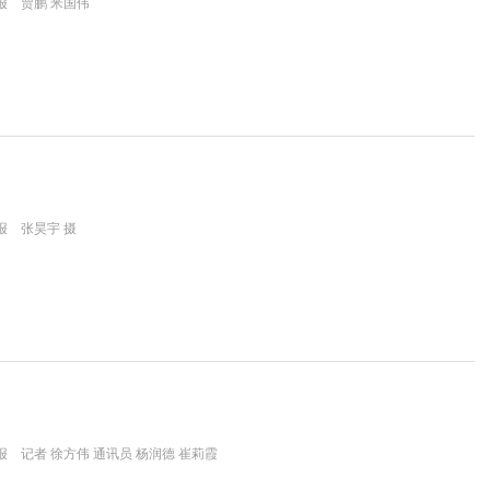
报 贾鹏 米国伟
报 张昊宇 摄
 记者 徐方伟 通讯员 杨润德 崔莉霞