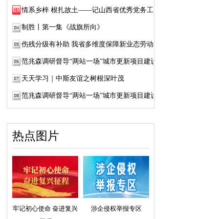
情系乡梓 根扎故土——记山西省优秀党务工作...
制胜丨第一集《战旗所向》
伤残分级有补助 我省多维度保障新业态劳动者...
范兆森调研督导“两站一场”城市更新项目建设
天天学习｜中斯友谊之树根深叶茂
范兆森调研督导“两站一场”城市更新项目建设
热点图片
牢记初心使命 奋进复兴
涉企侵权举报专区