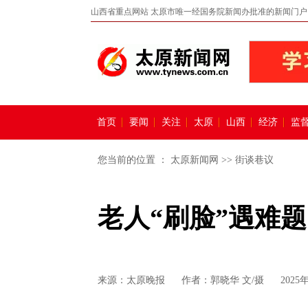
山西省重点网站 太原市唯一经国务院新闻办批准的新闻门户
首页
要闻
关注
太原
山西
经济
监
您当前的位置 ：
太原新闻网
>>
街谈巷议
老人“刷脸”遇难
来源：
太原晚报
作者：郭晓华 文/摄
2025年