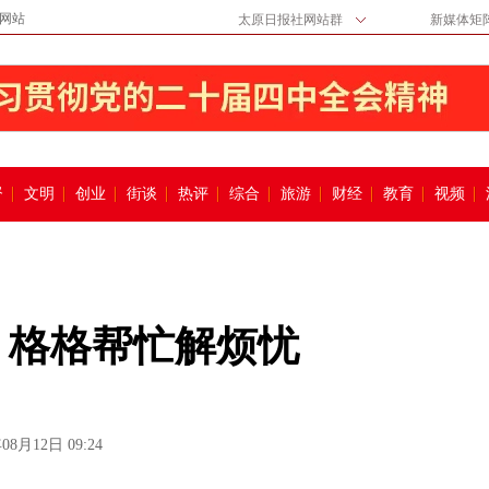
网站
太原日报社网站群
新媒体矩
督
文明
创业
街谈
热评
综合
旅游
财经
教育
视频
题 格格帮忙解烦忧
08月12日 09:24