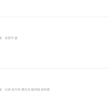
报 张昊宇 摄
 记者 徐方伟 通讯员 杨润德 崔莉霞