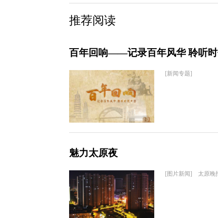
推荐阅读
百年回响——记录百年风华 聆听
[新闻专题]
魅力太原夜
[图片新闻] 太原晚