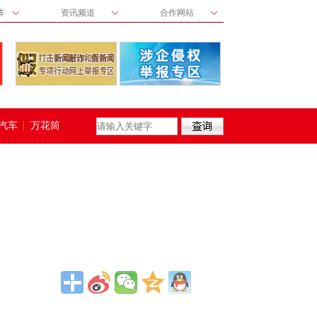
阵
资讯频道
合作网站
汽车
万花筒