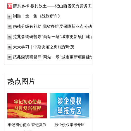
情系乡梓 根扎故土——记山西省优秀党务工作...
制胜丨第一集《战旗所向》
伤残分级有补助 我省多维度保障新业态劳动者...
范兆森调研督导“两站一场”城市更新项目建设
天天学习｜中斯友谊之树根深叶茂
范兆森调研督导“两站一场”城市更新项目建设
热点图片
牢记初心使命 奋进复兴
涉企侵权举报专区