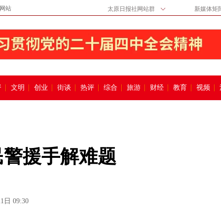
网站
太原日报社网站群
新媒体矩
督
文明
创业
街谈
热评
综合
旅游
财经
教育
视频
民警援手解难题
1日 09:30