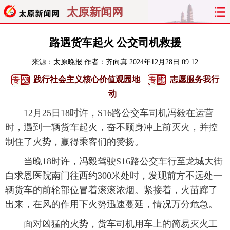
太原新闻网
首页
聚焦
太原
山西
路遇货车起火 公交司机救援
来源：
太原晚报
作者：齐向真
2024年12月28日 09:12
经济
关注
文明
出行
践行社会主义核心价值观园地
志愿服务我行
纵横
曝光
综合
专题
动
12月25日18时许，S16路公交车司机冯毅在运营
旅游
理财
政务
教育
时，遇到一辆货车起火，奋不顾身冲上前灭火，并控
制住了火势，赢得乘客们的赞扬。
看天下
晋月读
最太原
网罗民生
当晚18时许，冯毅驾驶S16路公交车行至龙城大街
太原日报
太原晚报
热评
社区
白求恩医院南门往西约300米处时，发现前方不远处一
辆货车的前轮部位冒着滚滚浓烟。紧接着，火苗蹿了
出来，在风的作用下火势迅速蔓延，情况万分危急。
面对凶猛的火势，货车司机用车上的简易灭火工