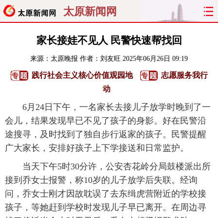
太原新闻网
首页
聚焦
太原
山西
家长接娃不见人 民警快速帮找回
来源：
太原晚报
作者：刘友旺
2025年06月26日 09:19
经济
关注
文明
出行
践行社会主义核心价值观园地
志愿服务我行
纵横
曝光
综合
专题
动
6月24日下午，一名家长去接儿子放学时晚到了一
旅游
理财
政务
教育
会儿，结果发现早已不见了孩子的身影。好在民警沿
途搜寻，及时找到了独自步行返家的孩子。民警提醒
看天下
晋月读
最太原
网罗民生
广大家长，安排好孩子上下学接送和日常监护。
太原日报
太原晚报
热评
社区
当天下午5时30分许，公安杏花岭分局鼓楼派出所
接到乔女士报警，称10岁的儿子放学后失联。经询
问，乔女士刚才因故耽误了去东缉虎营附近的学校接
孩子，等她赶到学校时发现儿子早已离开。在周边寻