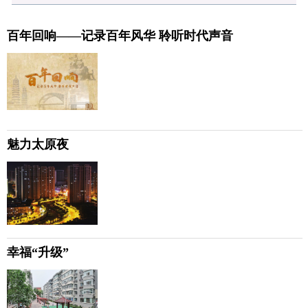
百年回响——记录百年风华 聆听时代声音
魅力太原夜
幸福“升级”