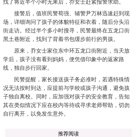
找了将近半个小时无果后，乔女士赶紧报警求助。
接警后，值班民警荀强、辅警尹万林迅速赶到现
场，详细询问了孩子的体貌特征和衣着，随后分头沿
街走访。经过半个多小时搜寻，民警最终在五龙口街
黑土巷附近，找到了背着书包缓步前行的男孩。
原来，乔女士家住东中环五龙口街附近，当天放
学后，孩子没有看到妈妈，便凭借印象中的返家路
线，独自步行回家。
民警提醒，家长接送孩子务必准时，若遇特殊情
况无法按时到达，应提前与学校或孩子沟通，避免孩
子独自离校。同时，应加强对孩子的安全教育，告知
其在类似情况下应在校内等待或寻求老师帮助，切勿
自行离开，以免发生意外。
推荐阅读