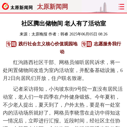
太原新闻网
首页
聚焦
太原
山西
社区腾出储物间 老人有了活动室
来源：
太原晚报
作者：韩睿
2025年06月05日 08:26
经济
关注
文明
出行
践行社会主义核心价值观园地
志愿服务我行
纵横
曝光
综合
专题
动
红沟路西社区干部、网格员倾听居民诉求，将一
旅游
理财
政务
教育
处闲置储物间改造为室内活动室，并配备基础设施，6
月2日向居民们开放，住户联名致谢。
看天下
晋月读
最太原
网罗民生
记者采访得知，小沟坡东街9号院一直没有居民活
太原日报
太原晚报
热评
社区
动室，老人们一年四季在户外健身锻炼。今年夏初，
不少老人提出，夏天到了，户外太热，要是有一处室
内的活动场所就好了。网格员李晓雪在走访中得知这
一情况后，立即进行汇报。近段时间，经社区主任协