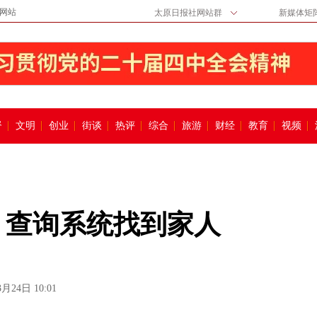
网站
太原日报社网站群
新媒体矩
督
文明
创业
街谈
热评
综合
旅游
财经
教育
视频
 查询系统找到家人
3月24日 10:01