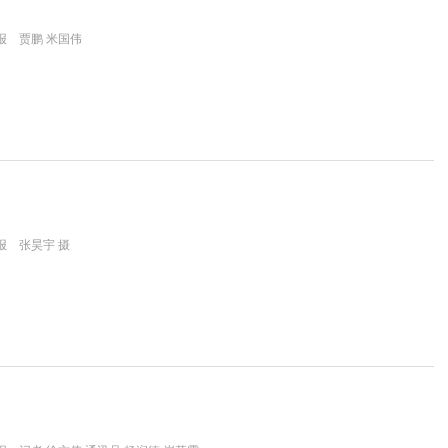
报 贾鹏 米国伟
报 张昊宇 摄