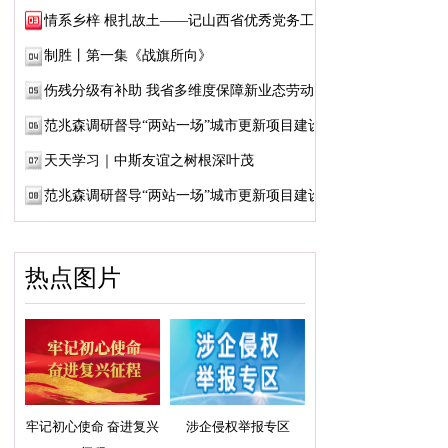
情系乡梓 根扎故土——记山西省优秀党务工作...
制胜丨第一集《战旗所向》
伤残分级有补助 我省多维度保障新业态劳动者...
范兆森调研督导“两站一场”城市更新项目建设
天天学习｜中斯友谊之树根深叶茂
范兆森调研督导“两站一场”城市更新项目建设
热点图片
牢记初心使命 奋进复兴
涉企侵权举报专区