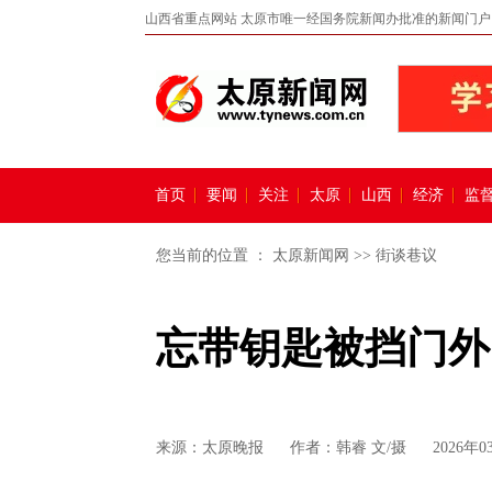
山西省重点网站 太原市唯一经国务院新闻办批准的新闻门户
首页
要闻
关注
太原
山西
经济
监
您当前的位置 ：
太原新闻网
>>
街谈巷议
忘带钥匙被挡门外
来源：
太原晚报
作者：韩睿 文/摄
2026年0