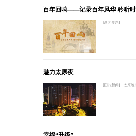
百年回响——记录百年风华 聆听
[新闻专题]
魅力太原夜
[图片新闻] 太原晚
幸福“升级”