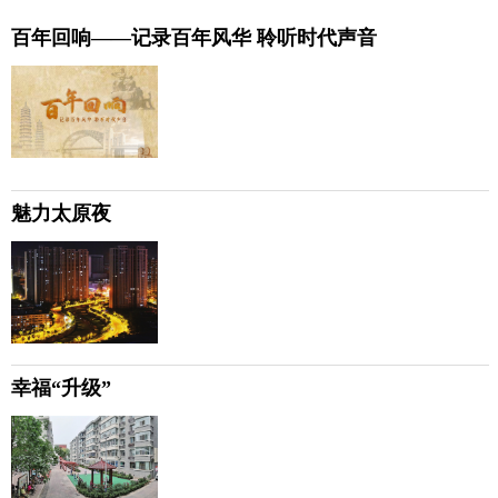
百年回响——记录百年风华 聆听时代声音
魅力太原夜
幸福“升级”