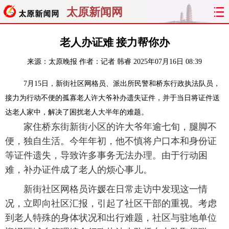
太原新闻网
首页
聚焦
太原
山西
老人办证难 接力帮你办
来源：
太原晚报
作者：记者 韩睿
2025年07月16日 08:39
经济
关注
文明
出行
7月15日，新街社区网格员、派出所民警和桥东行政执法队员，
纵横
曝光
综合
专题
接力为行动不便的孤寡老人许大爷补办遗失证件，并于当日将证件送
达老人家中，解决了困扰老人大半年的难题。
旅游
理财
政务
教育
家住桥东街新街小区的许大爷年逾七旬，腿脚不
便，独自生活。今年年初，他不慎将户口本和身份证
看天下
晋月读
最太原
网罗民生
等证件遗失，导致许多事务无法办理。由于行动困
太原日报
太原晚报
热评
社区
难，补办证件成了老人的烦心事儿。
新街社区网格员许媛在日常走访中发现这一情
况，立即向社区汇报，引起了社区干部的重视。考虑
到老人特殊的身体状况和出行难题，社区与驻地单位