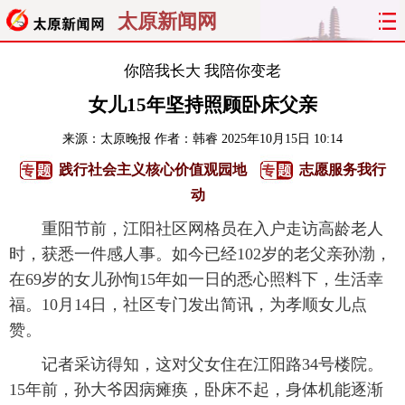
太原新闻网
首页
聚焦
太原
山西
你陪我长大 我陪你变老
女儿15年坚持照顾卧床父亲
经济
关注
文明
出行
来源：
太原晚报
作者：韩睿
2025年10月15日 10:14
纵横
曝光
综合
专题
践行社会主义核心价值观园地
志愿服务我行
动
旅游
理财
政务
教育
重阳节前，江阳社区网格员在入户走访高龄老人
看天下
晋月读
最太原
网罗民生
时，获悉一件感人事。如今已经102岁的老父亲孙渤，
在69岁的女儿孙恂15年如一日的悉心照料下，生活幸
太原日报
太原晚报
热评
社区
福。10月14日，社区专门发出简讯，为孝顺女儿点
赞。
记者采访得知，这对父女住在江阳路34号楼院。
15年前，孙大爷因病瘫痪，卧床不起，身体机能逐渐