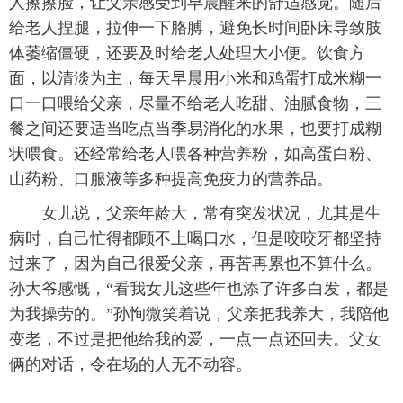
人擦擦脸，让父亲感受到早晨醒来的舒适感觉。随后
给老人捏腿，拉伸一下胳膊，避免长时间卧床导致肢
体萎缩僵硬，还要及时给老人处理大小便。饮食方
面，以清淡为主，每天早晨用小米和鸡蛋打成米糊一
口一口喂给父亲，尽量不给老人吃甜、油腻食物，三
餐之间还要适当吃点当季易消化的水果，也要打成糊
状喂食。还经常给老人喂各种营养粉，如高蛋白粉、
山药粉、口服液等多种提高免疫力的营养品。
女儿说，父亲年龄大，常有突发状况，尤其是生
病时，自己忙得都顾不上喝口水，但是咬咬牙都坚持
过来了，因为自己很爱父亲，再苦再累也不算什么。
孙大爷感慨，“看我女儿这些年也添了许多白发，都是
为我操劳的。”孙恂微笑着说，父亲把我养大，我陪他
变老，不过是把他给我的爱，一点一点还回去。父女
俩的对话，令在场的人无不动容。