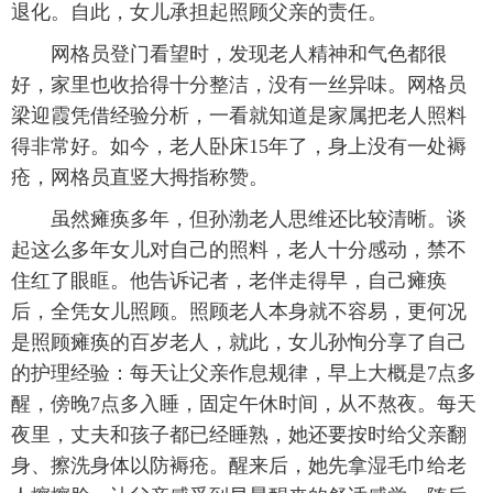
退化。自此，女儿承担起照顾父亲的责任。
网格员登门看望时，发现老人精神和气色都很
好，家里也收拾得十分整洁，没有一丝异味。网格员
梁迎霞凭借经验分析，一看就知道是家属把老人照料
得非常好。如今，老人卧床15年了，身上没有一处褥
疮，网格员直竖大拇指称赞。
虽然瘫痪多年，但孙渤老人思维还比较清晰。谈
起这么多年女儿对自己的照料，老人十分感动，禁不
住红了眼眶。他告诉记者，老伴走得早，自己瘫痪
后，全凭女儿照顾。照顾老人本身就不容易，更何况
是照顾瘫痪的百岁老人，就此，女儿孙恂分享了自己
的护理经验：每天让父亲作息规律，早上大概是7点多
醒，傍晚7点多入睡，固定午休时间，从不熬夜。每天
夜里，丈夫和孩子都已经睡熟，她还要按时给父亲翻
身、擦洗身体以防褥疮。醒来后，她先拿湿毛巾给老