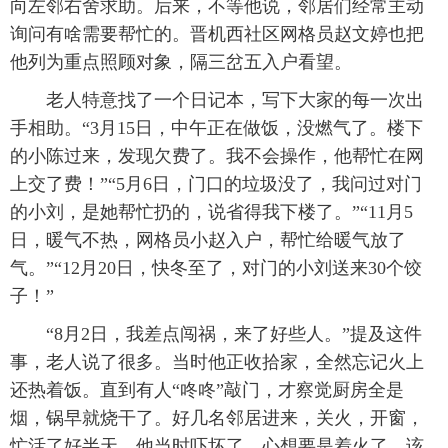
向左邻右舍求助。后来，不等他说，邻居们经常主动
询问有啥需要帮忙的。晋机西社区网格员赵文婷也把
他列为重点照顾对象，隔三岔五入户看望。
老人特意找了一个日记本，写下大家的每一次出
手相助。“3月15日，中午正在做饭，没燃气了。楼下
的小陈过来，发现欠费了。我不会操作，他帮忙在网
上交了费！”“5月6日，门口的垃圾没了，我问过对门
的小刘，是她帮忙扔的，说省得我下楼了。”“11月5
日，暖气不热，网格员小赵入户，帮忙给暖气放了
气。”“12月20日，快冬至了，对门的小刘送来30个饺
子！”
“8月2日，我差点闯祸，来了好些人。”提及这件
事，老人说了很多。当时他正收拾家，全然忘记火上
还热着饭。直到有人“咚咚”敲门，才察觉厨房全是
烟，锅早就烧干了。好几名邻居进来，关火，开窗，
忙活了好半天。他当时吓坏了，心想要是着火了，该