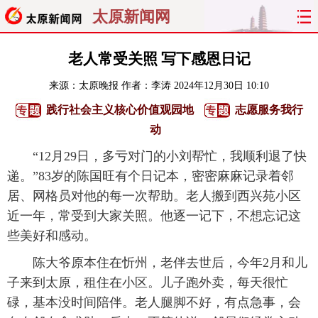
太原新闻网
首页
聚焦
太原
山西
老人常受关照 写下感恩日记
来源：
太原晚报
作者：李涛
2024年12月30日 10:10
经济
关注
文明
出行
践行社会主义核心价值观园地
志愿服务我行
纵横
曝光
综合
专题
动
“12月29日，多亏对门的小刘帮忙，我顺利退了快
旅游
理财
政务
教育
递。”83岁的陈国旺有个日记本，密密麻麻记录着邻
居、网格员对他的每一次帮助。老人搬到西兴苑小区
看天下
晋月读
最太原
网罗民生
近一年，常受到大家关照。他逐一记下，不想忘记这
太原日报
太原晚报
热评
社区
些美好和感动。
陈大爷原本住在忻州，老伴去世后，今年2月和儿
子来到太原，租住在小区。儿子跑外卖，每天很忙
碌，基本没时间陪伴。老人腿脚不好，有点急事，会