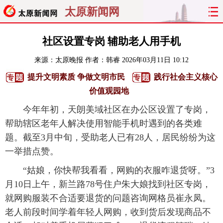
太原新闻网
首页
聚焦
太原
山西
社区设置专岗 辅助老人用手机
来源：
太原晚报
作者：韩睿
2026年03月11日 10:12
经济
关注
文明
出行
提升文明素质 争做文明市民
践行社会主义核心
纵横
曝光
综合
专题
价值观园地
今年年初，天朗美域社区在办公区设置了专岗，
旅游
理财
政务
教育
帮助辖区老年人解决使用智能手机时遇到的各类难
题。截至3月中旬，受助老人已有28人，居民纷纷为这
看天下
晋月读
最太原
网罗民生
一举措点赞。
太原日报
太原晚报
热评
社区
“姑娘，你快帮我看看，网购的衣服咋退货呀。”3
月10日上午，新兰路78号住户朱大娘找到社区专岗，
就网购服装不合适要退货的问题咨询网格员崔永凤。
老人前段时间学着年轻人网购，收到货后发现商品不