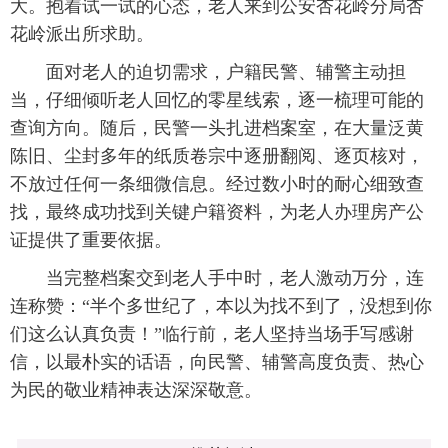
大。抱着试一试的心态，老人来到公安杏花岭分局杏
花岭派出所求助。
面对老人的迫切需求，户籍民警、辅警主动担
当，仔细倾听老人回忆的零星线索，逐一梳理可能的
查询方向。随后，民警一头扎进档案室，在大量泛黄
陈旧、尘封多年的纸质卷宗中逐册翻阅、逐页核对，
不放过任何一条细微信息。经过数小时的耐心细致查
找，最终成功找到关键户籍资料，为老人办理房产公
证提供了重要依据。
当完整档案交到老人手中时，老人激动万分，连
连称赞：“半个多世纪了，本以为找不到了，没想到你
们这么认真负责！”临行前，老人坚持当场手写感谢
信，以最朴实的话语，向民警、辅警高度负责、热心
为民的敬业精神表达深深敬意。