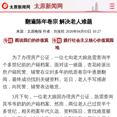
太原新闻网
首页
聚焦
太原
山西
翻遍陈年卷宗 解决老人难题
来源：
太原晚报
作者：刘友旺
2026年04月03日 10:27
经济
关注
文明
出行
图说我们的价值观
践行社会主义核心价值观园
纵横
曝光
综合
专题
地
为了办理房产公证，一位七旬老大娘急需查询半
旅游
理财
政务
教育
个多世纪前的户籍档案。面对这一难题，杏花岭派出
所户籍民警、辅警在尘封多年的纸质卷宗中逐册翻
看天下
晋月读
最太原
网罗民生
阅，最终成功找到关键资料。近日，老人手写感谢
太原日报
太原晚报
热评
社区
信，向民警、辅警表达敬意。
3月下旬，一位老大娘因办理房产公证，急需查询
其爷爷奶奶的户籍档案。然而，两位老人已过世半个
多世纪，相关档案年代久远、资料陈旧，查找难度极