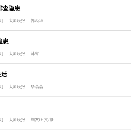
排查隐患
]
太原晚报
郭晓华
隐患
]
太原晚报
韩睿
生活
]
太原晚报
毕晶晶
]
太原晚报
刘友旺 文/摄