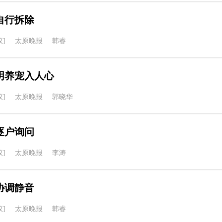
自行拆除
]
太原晚报
韩睿
明养宠入人心
]
太原晚报
郭晓华
逐户询问
]
太原晚报
李涛
协调静音
]
太原晚报
韩睿