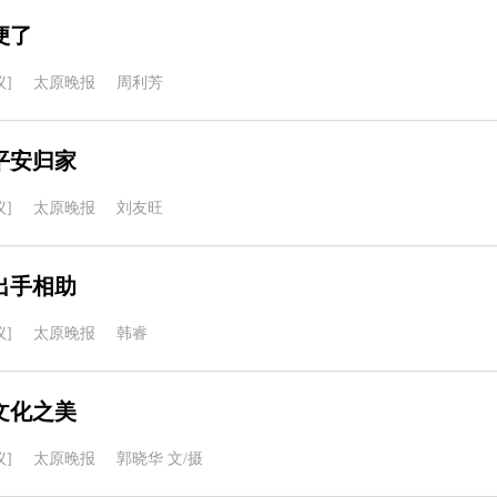
便了
]
太原晚报
周利芳
平安归家
]
太原晚报
刘友旺
出手相助
]
太原晚报
韩睿
文化之美
]
太原晚报
郭晓华 文/摄