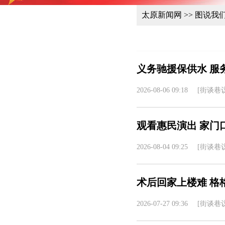
太原新闻网
>> 图说我
义务驰援保供水 服
2026-08-06 09:18
[街谈巷议
观看惠民演出 家门
2026-08-04 09:25
[街谈巷议
术后回家上楼难 格
2026-07-27 09:36
[街谈巷议