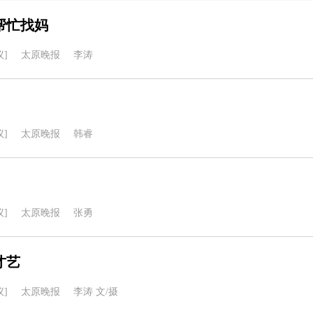
帮忙找妈
]
太原晚报
李涛
]
太原晚报
韩睿
]
太原晚报
张勇
才艺
]
太原晚报
李涛 文/摄