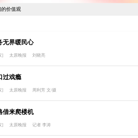
们的价值观
务无界暖民心
]
太原晚报
刘晓亮
口过戏瘾
]
太原晚报
周利芳 文/摄
格借来爬楼机
]
太原晚报
记者 李涛