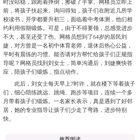
时没站稳，踉跄着摔倒，擦破了手掌。网格员立即上
前，将孩子扶起来。询问得知，孩子们在附近几所学
校读书，开学都要升初三，面临着中考体测，他们相
约利用假期锻炼。可是，由于不得要领，总感觉进步
不大，甚至还受了伤。网格员想到了64岁的居民刘
婕，对方曾是一名初中体育老师，退休后热心公益，
平时有晨练的习惯。能否请对方帮忙给孩子们正规指
导呢？网格员找到刘女士，简单沟通后，刘婕爽快答
应，陪孩子们锻炼，指点动作。
此后，刘女士每天早上7时许，就在楼下等着孩子
们，细心陪练跳远、跳绳、跑步等项目，连续一个多
月带着孩子们锻炼。一名家长表示，真是遇到了好邻
居，她的专业指导让孩子们少走了弯路，进步特别
快。
推荐阅读