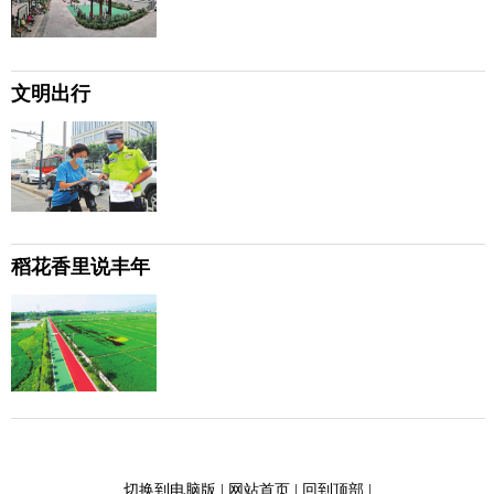
文明出行
稻花香里说丰年
切换到电脑版
|
网站首页
|
回到顶部
|