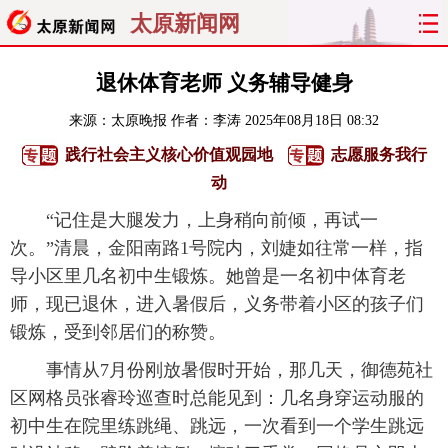
太原新闻网
首页
聚焦
太原
山西
退休体育老师 义务辅导健身
来源：
太原晚报
作者：李涛
2025年08月18日 08:32
经济
关注
文明
出行
践行社会主义核心价值观园地
志愿服务我行
纵横
曝光
综合
专题
动
“记住是大腿发力，上身稍向前倾，再试一
旅游
理财
政务
教育
次。”清晨，金阳南路1号院内，刘婕如往常一样，指
导小区里几名初中生锻炼。她曾是一名初中体育老
看天下
晋月读
最太原
网罗民生
师，现已退休，进入暑假后，义务带着小区的孩子们
太原日报
太原晚报
热评
社区
锻炼，受到邻居们的称赞。
事情从7月份刚放暑假时开始，那几天，御德苑社
区网格员张睿玲巡查时总能见到：几名身穿运动服的
初中生在院里练跳绳、跳远，一次看到一个学生跳远