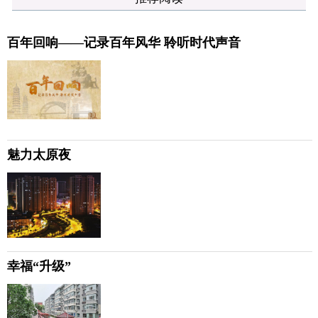
百年回响——记录百年风华 聆听时代声音
魅力太原夜
幸福“升级”