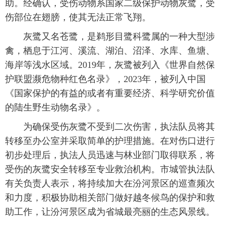
助。经确认，受伤动物系国家二级保护动物灰鹭，受
伤部位在翅膀，使其无法正常飞翔。
灰鹭又名苍鹭，是鹈形目鹭科鹭属的一种大型涉
禽，栖息于江河、溪流、湖泊、沼泽、水库、鱼塘、
海岸等浅水区域。2019年，灰鹭被列入《世界自然保
护联盟濒危物种红色名录》，2023年，被列入中国
《国家保护的有益的或者有重要经济、科学研究价值
的陆生野生动物名录》。
为确保受伤灰鹭不受到二次伤害，执法队员将其
转移至办公室并采取简单的护理措施。在对伤口进行
初步处理后，执法人员迅速与林业部门取得联系，将
受伤的灰鹭安全转移至专业救治机构。市城管执法队
有关负责人表示，将持续加大在汾河景区的巡查频次
和力度，积极协助相关部门做好越冬候鸟的保护和救
助工作，让汾河景区成为省城最亮丽的生态风景线。