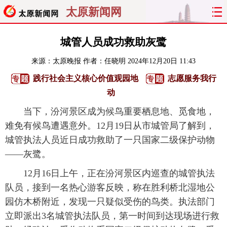
太原新闻网
首页
聚焦
太原
山西
城管人员成功救助灰鹭
来源：
太原晚报
作者：任晓明
2024年12月20日 11:43
经济
关注
文明
出行
践行社会主义核心价值观园地
志愿服务我行
纵横
曝光
综合
专题
动
当下，汾河景区成为候鸟重要栖息地、觅食地，
旅游
理财
政务
教育
难免有候鸟遭遇意外。12月19日从市城管局了解到，
城管执法人员近日成功救助了一只国家二级保护动物
看天下
晋月读
最太原
网罗民生
——灰鹭。
太原日报
太原晚报
热评
社区
12月16日上午，正在汾河景区内巡查的城管执法
队员，接到一名热心游客反映，称在胜利桥北湿地公
园仿木桥附近，发现一只疑似受伤的鸟类。执法部门
立即派出3名城管执法队员，第一时间到达现场进行救