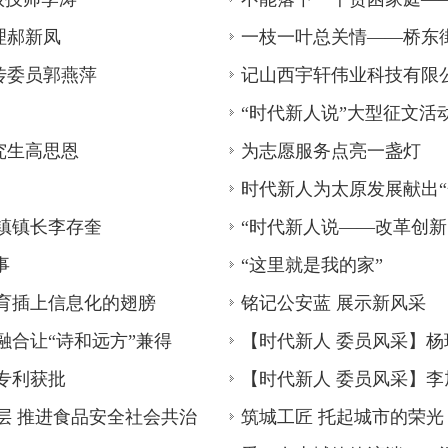
理郝新凤
一枝一叶总关情——桥东
传委员郭燕萍
记山西宇轩伟业科技有限
“时代新人说”大型征文活动
究生高思恩
为志愿服务点亮一盏灯
时代新人为太原发展献出“
镇镇长李存奎
事
“这里就是我的家”
育插上信息化的翅膀
铭记公安蓝 展示新风采
融合让“诗和远方”兼得
专利获批
层 推进食品安全社会共治
筑城工匠 托起城市的荣光