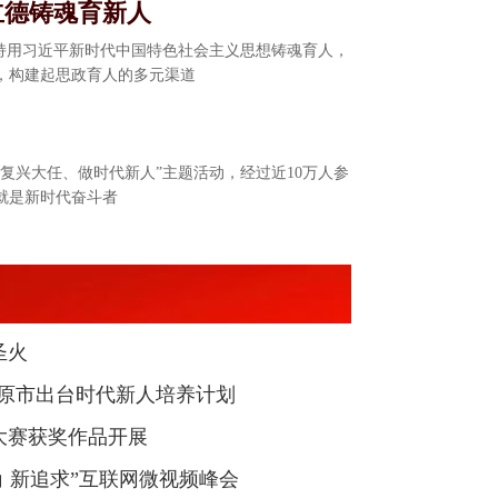
立德铸魂育新人
坚持用习近平新时代中国特色社会主义思想铸魂育人，
，构建起思政育人的多元渠道
“担复兴大任、做时代新人”主题活动，经过近10万人参
就是新时代奋斗者
时代新人"的太原实践走向全国
河北、江苏等全国32个地方频道同时推送太原市“时代
养“时代新人”的太原实践深受瞩目，正在走出山
圣火
赛盛大开启
太原市出台时代新人培养计划
赛暨“强国论坛杯”时代新人说全国演讲大赛第一站(太
频大赛获奖作品开展
重举行。
角 新追求”互联网微视频峰会