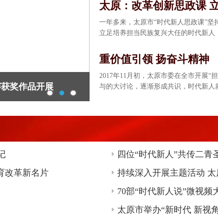
太原：改革创新思政课 
一年多来，太原市“时代新人思政课”
立足培养担当民族复兴大任的时代新人
重价值引领 扬奋斗精神
2017年11月初，太原市委在全市开展
赛获奖作品开展
与的大讨论，逐渐形成共识，时代新人
全网推送大众瞩目 让"
1月24日上午，人民网在北京、上海、
新人”主题活动开展情况，这意味着，培
西，走向全国
记
四位“时代新人”共传二青
“时代新人说”第二季决
教育改革新名片
持续深入开展主题活动 
1月15日上午，“时代新人说”第二季决
70部“时代新人说”微视
原专场)在太原广播电视台大演播室隆
太原市举办“新时代 新视