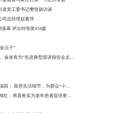
街道党工委书记樊世勋访谈
公司总经理赵素萍
落幕 评出特等奖934篇
金点子”
“时代新人说——改革创新、奋发有为”先进典型巡讲报告会走进六味斋
【时代新人 委员风采】杨瑞国： 留意生活细节，为群众“小事”鼓与呼
【时代新人 委员风采】李旭红：求真务实为老年患者提供更优质的医疗服务