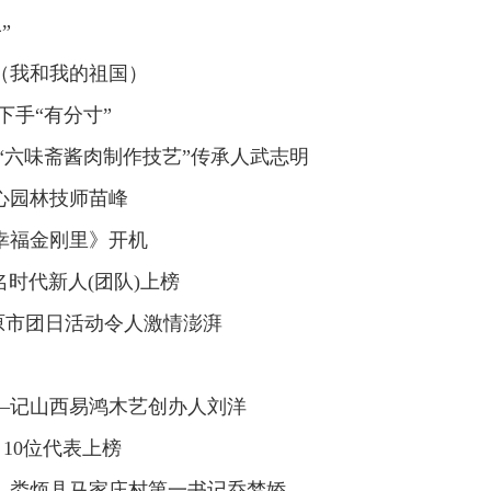
”
殊的节日，由市委宣传部主办，市新闻工作者协会、
特殊意义和别开生面的记者节活动。
（我和我的祖国）
” 10位时代新人上榜
下手“有分寸”
动现场，太原市11月“时代新人榜”发布，10位坚守
“六味斋酱肉制作技艺”传承人武志明
心园林技师苗峰
幸福金刚里》开机
0名时代新人(团队)上榜
太原市团日活动令人激情澎湃
—记山西易鸿木艺创办人刘洋
 10位代表上榜
—娄烦县马家庄村第一书记乔梦娇