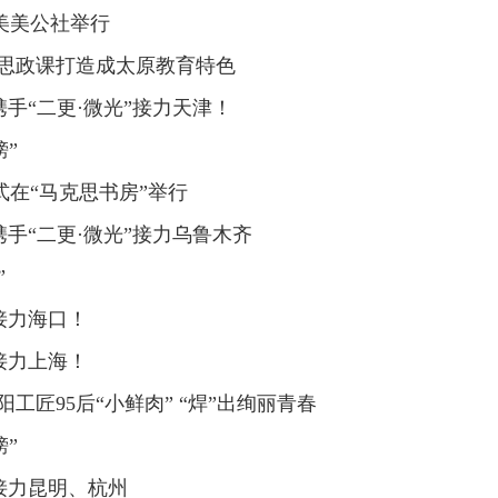
践走向全国
美美公社举行
7个分赛区开展的“时代新人说”第二季海选活动中，
人思政课打造成太原教育特色
暖流涌动在城市的各个角落
携手“二更·微光”接力天津！
西财经大学分赛区决赛落幕
榜”
不同年级的10名演讲者讲述了发生在他们自己身上、
在“马克思书房”举行
携手“二更·微光”接力乌鲁木齐
让党的创新理论“飞入寻常百姓家”
”
“新人类”就是用习近平新时代中国特色社会主义思想
，首先是新时代的政治动员、政治行动。
接力海口！
接力上海！
放进行到底”宣讲活动军人专场举行
工匠95后“小鲜肉” “焊”出绚丽青春
事技术警察任飞等6位时代新人优秀宣讲者先后讲述
榜”
接力昆明、杭州
讲述活动第二季启动