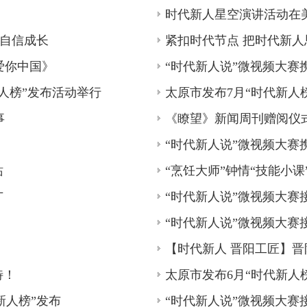
培养“时代新人” 太原实
时代新人星空演讲活动在
隆冬时节，在太原市各县市区、各行业3
弟自信成长
紧扣时代节点 把时代新
一段段奋斗的故事直抵人心，如一股股
爱你中国》
“时代新人说”微视频大赛
“时代新人说”第二季山
新人榜”发布活动举行
太原市发布7月“时代新人
比赛中，来自山西财经大学各个院系、
或者他们身边的平凡而感人的故事
事
《瞭望》新闻周刊赠阅仪式
“时代新人说”微视频大赛
太原市时代新人主题活动
站
“烹饪大师”钟情“技能小课
新时代，新思想，需要“新人类”。这个
武装起来的“时代新人”。培育时代新人
广
“时代新人说”微视频大赛
“时代新人说”微视频大赛
“时代新人说—将改革开
【时代新人 晋阳工匠】晋阳
活动中，太重青年工人苏小宇、太原刑
了自己的奋斗故事
特！
太原市发布6月“时代新人
新人榜”发布
“时代新人说”微视频大赛
太原“时代新人说”大型