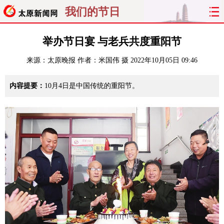
我们的节日
首页
聚焦
太原
山西
举办节日宴 与老兵共度重阳节
来源：
太原晚报
作者：米国伟 摄
2022年10月05日 09:46
经济
关注
文明
出行
内容提要：
10月4日是中国传统的重阳节。
纵横
曝光
综合
专题
旅游
理财
政务
教育
看天下
晋月读
最太原
网罗民生
太原日报
太原晚报
热评
社区