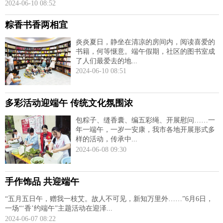
2024-06-10 08:52
粽香书香两相宜
炎炎夏日，静坐在清凉的房间内，阅读喜爱的
书籍，何等惬意。端午假期，社区的图书室成
了人们最爱去的地...
2024-06-10 08:51
多彩活动迎端午 传统文化氛围浓
包粽子、缝香囊、编五彩绳、开展慰问……一
年一端午，一岁一安康，我市各地开展形式多
样的活动，传承中...
2024-06-08 09:30
手作饰品 共迎端午
“五月五日午，赠我一枝艾。故人不可见，新知万里外……”6月6日，
一场“‘香’约端午”主题活动在迎泽...
2024-06-07 08:22