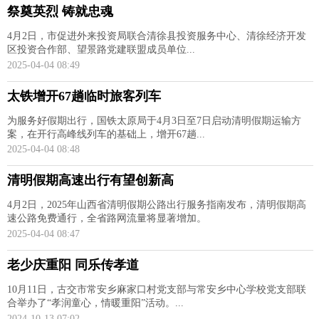
祭奠英烈 铸就忠魂
4月2日，市促进外来投资局联合清徐县投资服务中心、清徐经济开发
区投资合作部、望景路党建联盟成员单位...
2025-04-04 08:49
太铁增开67趟临时旅客列车
为服务好假期出行，国铁太原局于4月3日至7日启动清明假期运输方
案，在开行高峰线列车的基础上，增开67趟...
2025-04-04 08:48
清明假期高速出行有望创新高
4月2日，2025年山西省清明假期公路出行服务指南发布，清明假期高
速公路免费通行，全省路网流量将显著增加。
2025-04-04 08:47
老少庆重阳 同乐传孝道
10月11日，古交市常安乡麻家口村党支部与常安乡中心学校党支部联
合举办了“孝润童心，情暖重阳”活动。...
2024-10-13 07:02