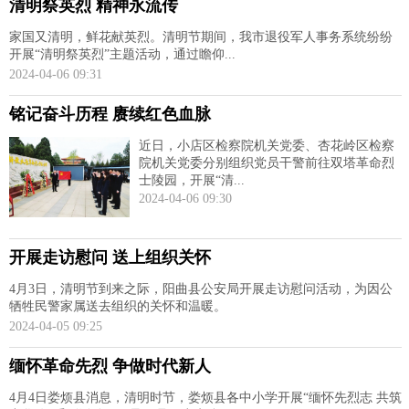
清明祭英烈 精神永流传
家国又清明，鲜花献英烈。清明节期间，我市退役军人事务系统纷纷
开展“清明祭英烈”主题活动，通过瞻仰...
2024-04-06 09:31
铭记奋斗历程 赓续红色血脉
近日，小店区检察院机关党委、杏花岭区检察
院机关党委分别组织党员干警前往双塔革命烈
士陵园，开展“清...
2024-04-06 09:30
开展走访慰问 送上组织关怀
4月3日，清明节到来之际，阳曲县公安局开展走访慰问活动，为因公
牺牲民警家属送去组织的关怀和温暖。
2024-04-05 09:25
缅怀革命先烈 争做时代新人
4月4日娄烦县消息，清明时节，娄烦县各中小学开展“缅怀先烈志 共筑