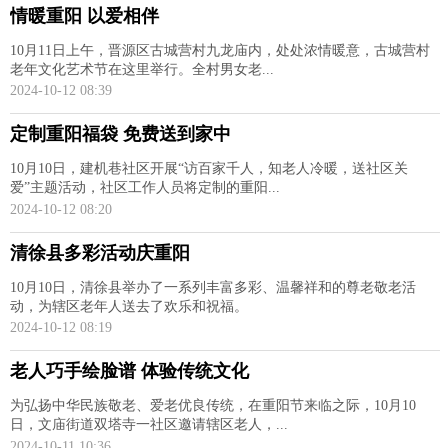
情暖重阳 以爱相伴
10月11日上午，晋源区古城营村九龙庙内，处处浓情暖意，古城营村
老年文化艺术节在这里举行。全村男女老...
2024-10-12 08:39
定制重阳福袋 免费送到家中
10月10日，建机巷社区开展“访百家千人，知老人冷暖，送社区关
爱”主题活动，社区工作人员将定制的重阳...
2024-10-12 08:20
清徐县多彩活动庆重阳
10月10日，清徐县举办了一系列丰富多彩、温馨祥和的尊老敬老活
动，为辖区老年人送去了欢乐和祝福。
2024-10-12 08:19
老人巧手绘脸谱 体验传统文化
为弘扬中华民族敬老、爱老优良传统，在重阳节来临之际，10月10
日，文庙街道双塔寺一社区邀请辖区老人，...
2024-10-11 10:36