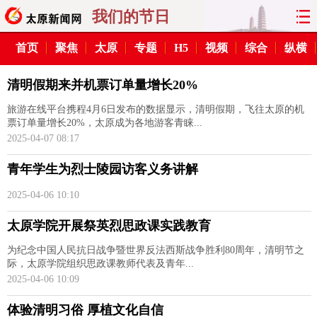
我们的节日
首页
聚焦
太原
专题
H5
视频
综合
纵横
首页
聚焦
太原
山西
清明假期来并机票订单量增长20%
经济
关注
文明
出行
旅游在线平台携程4月6日发布的数据显示，清明假期，飞往太原的机
票订单量增长20%，太原成为各地游客青睐...
纵横
曝光
综合
专题
2025-04-07 08:17
旅游
理财
政务
教育
青年学生为烈士陵园访客义务讲解
2025-04-06 10:10
看天下
晋月读
最太原
网罗民生
太原学院开展祭英烈思政课实践教育
太原日报
太原晚报
热评
社区
为纪念中国人民抗日战争暨世界反法西斯战争胜利80周年，清明节之
际，太原学院组织思政课教师代表及青年...
2025-04-06 10:09
体验清明习俗 厚植文化自信