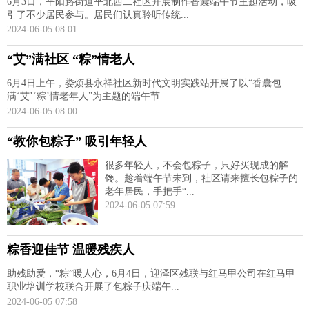
6月3日，平阳路街道平北西二社区开展制作香囊端午节主题活动，吸
引了不少居民参与。居民们认真聆听传统...
2024-06-05 08:01
“艾”满社区 “粽”情老人
6月4日上午，娄烦县永祥社区新时代文明实践站开展了以“香囊包
满‘艾’‘粽’情老年人”为主题的端午节...
2024-06-05 08:00
“教你包粽子” 吸引年轻人
很多年轻人，不会包粽子，只好买现成的解
馋。趁着端午节未到，社区请来擅长包粽子的
老年居民，手把手“...
2024-06-05 07:59
粽香迎佳节 温暖残疾人
助残助爱，“粽”暖人心，6月4日，迎泽区残联与红马甲公司在红马甲
职业培训学校联合开展了包粽子庆端午...
2024-06-05 07:58