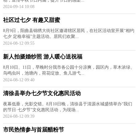
动，宣传中秋节日内涵，提升节日的感染...
2024-09-14 10:08
社区过七夕 有趣又甜蜜
8月9日，阳曲县锦绣大街社区邀请辖区居民，在社区活动室开展“相约
七夕 定格幸福”主题活动。居民们欢聚...
2024-08-12 09:55
新人拍摄婚纱照 游人暖心送祝福
8月10日、11日，早晚时分我市各公园十分凉爽，园区内，草木浓绿、
鸟鸣虫叫，池塘内，荷花绽放、鱼儿游弋...
2024-08-12 09:40
清徐县举办七夕节文化惠民活动
夜幕低垂，光影交错。8月10日晚，清徐县于清源水城盛情举办“我们
的节日·七夕节”文化惠民活动，为现场...
2024-08-12 09:39
市民热情参与首届醋粉节