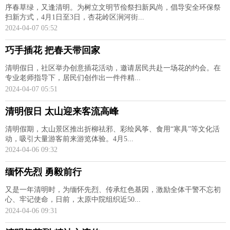
序春草绿，又逢清明。为树立文明节俭祭扫新风尚，倡导安全环保祭
扫新方式，4月1日至3日，杏花岭区涧河街...
2024-04-07 05:52
巧手插花 把春天带回家
清明假日，社区举办创意插花活动，邀请居民共赴一场花的约会。在
专业老师指导下，居民们创作出一件件精...
2024-04-07 05:51
清明假日 太山迎来客流高峰
清明假期，太山景区推出折柳祛邪、彩绘风筝、食用“寒具”等文化活
动，吸引大量游客前来游览体验。4月5...
2024-04-06 09:32
缅怀先烈 勇毅前行
又是一年清明时，为缅怀先烈、传承红色基因，激励全体干警不忘初
心、牢记使命，日前，太原中院组织近50...
2024-04-06 09:31