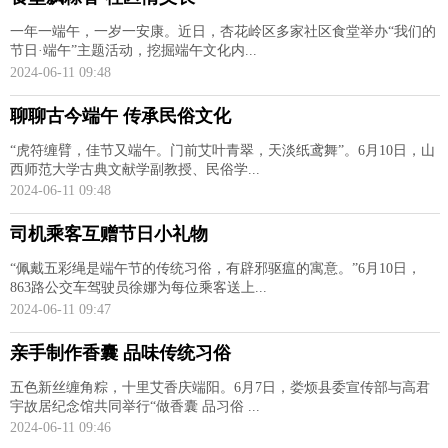
一年一端午，一岁一安康。近日，杏花岭区多家社区食堂举办“我们的
节日·端午”主题活动，挖掘端午文化内...
2024-06-11 09:48
聊聊古今端午 传承民俗文化
“虎符缠臂，佳节又端午。门前艾叶青翠，天淡纸鸢舞”。6月10日，山
西师范大学古典文献学副教授、民俗学...
2024-06-11 09:48
司机乘客互赠节日小礼物
“佩戴五彩绳是端午节的传统习俗，有辟邪驱瘟的寓意。”6月10日，
863路公交车驾驶员徐娜为每位乘客送上...
2024-06-11 09:47
亲手制作香囊 品味传统习俗
五色新丝缠角粽，十里艾香庆端阳。6月7日，娄烦县委宣传部与高君
宇故居纪念馆共同举行“做香囊 品习俗 ...
2024-06-11 09:46