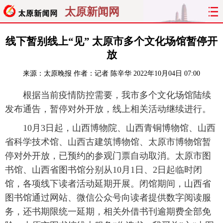
太原新闻网
首页
聚焦
太原
山西
线下暂别线上“见” 太原市多个文化场馆暂停开
放
经济
关注
文明
出行
来源：
太原晚报
作者：记者 陈辛华
2022年10月04日 07:00
纵横
曝光
综合
专题
根据当前疫情防控需要，我市多个文化场馆陆续
发布通告，暂停对外开放，线上相关活动继续进行。
旅游
理财
政务
教育
10月3日起，山西博物院、山西青铜博物馆、山西
看天下
晋月读
最太原
网罗民生
省科学技术馆、山西古建筑博物馆、太原市博物馆暂
停对外开放，已预约的参观门票自动取消。太原市图
太原日报
太原晚报
热评
社区
书馆、山西省图书馆分别从10月1日、2日起临时闭
馆，各项线下读者活动延期开展。闭馆期间，山西省
图书馆通过网站、微信公众号向读者提供数字阅读服
务，还书期限统一延期，相关外借书刊逾期费全部免