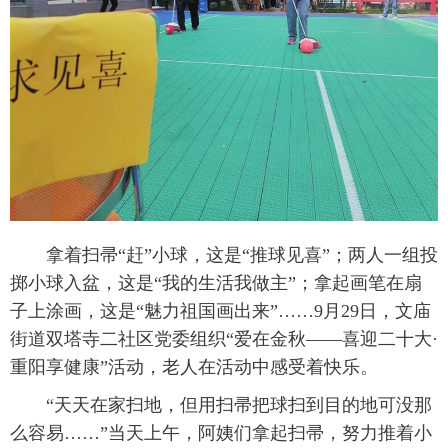
拿着扫帚“赶”小球，这是“推球见喜”；两人一组投
掷小球入盆，这是“我的生活我做主”；拿起画笔在扇
子上涂画，这是“魅力祖国画出来”……9月29日，文庙
街道双塔寺二社区党委组织“爱在金秋——喜迎二十大·
重阳享健康”活动，老人在活动中感受着快乐。
“天天在家扫地，但用扫帚把球扫到目的地可没那
么容易……”当天上午，阿姨们拿起扫帚，努力推着小