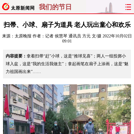
我们的节日
首页
聚焦
太原
山西
扫帚、小球、扇子为道具 老人玩出童心和欢乐
来源：
太原晚报
作者：记者 侯慧琴 通讯员 方元 文/摄
2022年10月02日
经济
关注
文明
出行
09:01
纵横
曝光
综合
专题
内容提要：
拿着扫帚“赶”小球，这是“推球见喜”；两人一组投掷小
球入盆，这是“我的生活我做主”；拿起画笔在扇子上涂画，这是“魅
旅游
理财
政务
教育
力祖国画出来”……
看天下
晋月读
最太原
网罗民生
太原日报
太原晚报
热评
社区