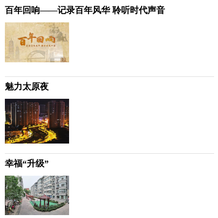
百年回响——记录百年风华 聆听时代声音
魅力太原夜
幸福“升级”