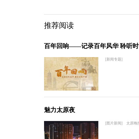
推荐阅读
百年回响——记录百年风华 聆听
[新闻专题]
魅力太原夜
[图片新闻] 太原晚