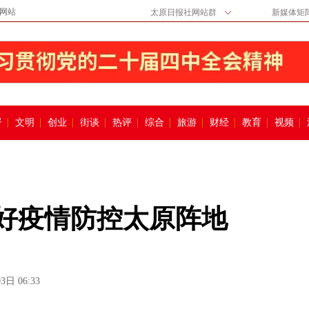
网站
太原日报社网站群
新媒体矩
督
文明
创业
街谈
热评
综合
旅游
财经
教育
视频
守好疫情防控太原阵地
3日 06:33