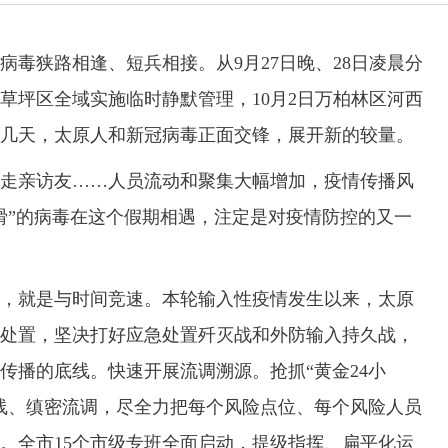
狭路相逢、短兵相接。从9月27日晚、28日凌晨分
尖草坪区全域实施临时静默管理，10月2日万柏林区河西
几天，太原人和新冠病毒正面交锋，展开新的较量。
亲访友……人员流动和聚集大幅增加，疫情传播风
猾”的病毒在这个假期相遇，注定是对疫情防控的又一
就是与时间竞速。本轮输入性疫情发生以来，太原
处置，坚决打好应急处置歼灭战和外防输入持久战，
传播的底线。快速开展流调溯源。抢抓“黄金24小
线、缜密流调，尽全力把每个风险点位、每个风险人员
。全市15个市级专班全面启动，提级指挥、扁平化运