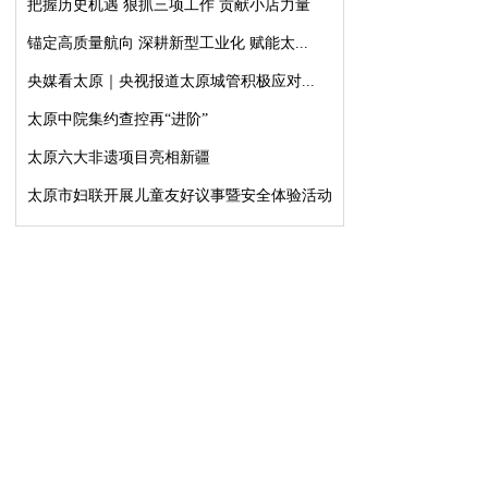
把握历史机遇 狠抓三项工作 贡献小店力量
锚定高质量航向 深耕新型工业化 赋能太...
央媒看太原｜央视报道太原城管积极应对...
太原中院集约查控再“进阶”
太原六大非遗项目亮相新疆
太原市妇联开展儿童友好议事暨安全体验活动