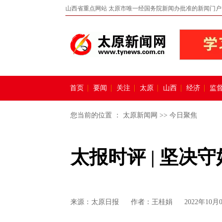
山西省重点网站 太原市唯一经国务院新闻办批准的新闻门户
首页
要闻
关注
太原
山西
经济
监
您当前的位置 ：
太原新闻网
>>
今日聚焦
太报时评 | 坚决
来源：
太原日报
作者：王桂娟
2022年10月0