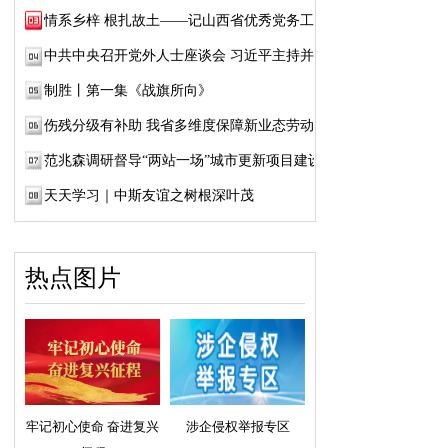
情系乡梓 根扎故土——记山西省优秀党务工作...
中共中央召开党外人士座谈会 习近平主持并发...
制胜丨第一集《战旗所向》
伤残分级有补助 我省多维度保障新业态劳动者...
范兆森调研督导“两站一场”城市更新项目建设
天天学习｜中斯友谊之树根深叶茂
热点图片
牢记初心使命 奋进复兴
涉企侵权举报专区