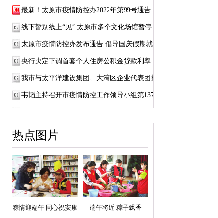
最新！太原市疫情防控办2022年第99号通告
线下暂别线上“见” 太原市多个文化场馆暂停...
太原市疫情防控办发布通告 倡导国庆假期就地...
央行决定下调首套个人住房公积金贷款利率
我市与太平洋建设集团、大湾区企业代表团招...
韦韬主持召开市疫情防控工作领导小组第137次...
热点图片
粽情迎端午 同心祝安康
端午将近 粽子飘香