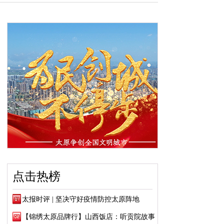
点击热榜
太报时评 | 坚决守好疫情防控太原阵地
【锦绣太原品牌行】山西饭店：听贡院故事 品...