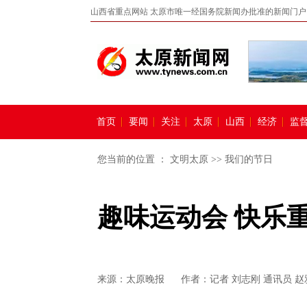
山西省重点网站 太原市唯一经国务院新闻办批准的新闻门户
首页
要闻
关注
太原
山西
经济
监
您当前的位置 ：
文明太原
>>
我们的节日
趣味运动会 快乐
来源：
太原晚报
作者：记者 刘志刚 通讯员 赵