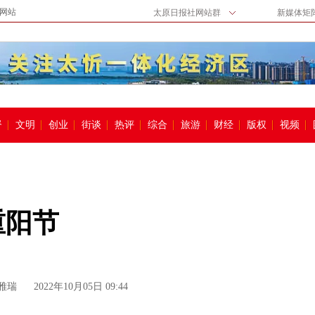
网站
太原日报社网站群
新媒体矩
督
文明
创业
街谈
热评
综合
旅游
财经
版权
视频
重阳节
雅瑞
2022年10月05日 09:44