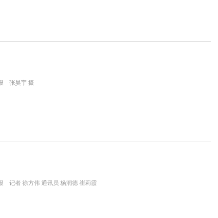
报 张昊宇 摄
 记者 徐方伟 通讯员 杨润德 崔莉霞