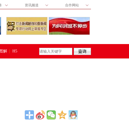
阵
资讯频道
合作网站
图解
H5