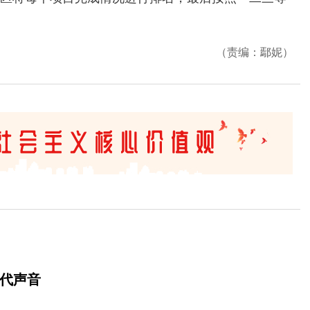
（责编：鄢妮）
时代声音