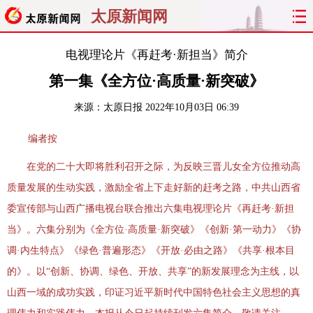
太原新闻网
首页
聚焦
太原
山西
电视理论片《再赶考·新担当》简介
第一集《全方位·高质量·新突破》
经济
关注
文明
出行
来源：
太原日报
2022年10月03日 06:39
纵横
曝光
综合
专题
编者按
旅游
理财
政务
教育
在党的二十大即将胜利召开之际，为反映三晋儿女全方位推动高
质量发展的生动实践，激励全省上下走好新的赶考之路，中共山西省
看天下
晋月读
最太原
网罗民生
委宣传部与山西广播电视台联合推出六集电视理论片《再赶考·新担
太原日报
太原晚报
热评
社区
当》。六集分别为《全方位·高质量·新突破》《创新·第一动力》《协
调·内生特点》《绿色·普遍形态》《开放·必由之路》《共享·根本目
的》。以“创新、协调、绿色、开放、共享”的新发展理念为主线，以
山西一域的成功实践，印证习近平新时代中国特色社会主义思想的真