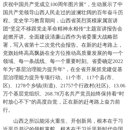
庆祝中国共产党成立100周年图片展”，生动展示了中
国共产党领导山西人民走过的波澜壮阔的百年奋斗历
程。党史学习教育期间，山西省英烈英模家属宣讲
团“坚定不移跟党走革命精神永相传”主题宣讲报告会
超燃开讲。全面建设清廉山西作为省委重大战略部
署，写入省第十二次党代会报告。在新的赶考路上，
党旗始终高高飘扬在全方位推动高质量发展的每一个
领域、每一条战线、每一个重要时刻。省委确定2022
年为“基层治理能力提升年”，在全省开展抓党建促基
层治理能力提升专项行动。11个市、117个县(市、
区)、1278个乡镇(街道)、21757个行政村(社区)、13.06
万个基层党组织、268.78万名共产党员始终保持着“时
时放心不下”的高度自觉，正在新的赶考路上奋力前
行。
山西之所以能浴火重生、开创新局，根本在于习
近平总书记的领航掌舵，根本在于习近平新时代中国