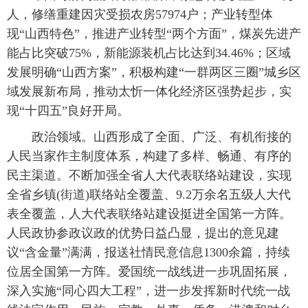
人，修缮重建因灾受损农房57974户；产业转型体
现“山西特色”，推进产业转型“两个方面”，煤炭先进产
能占比突破75%，新能源装机占比达到34.46%；区域
发展明确“山西方案”，积极构建“一群两区三圈”城乡区
域发展新布局，推动太忻一体化经济区强势起步，实
现“十四五”良好开局。
政治领域。山西形成了全面、广泛、有机衔接的
人民当家作主制度体系，构建了多样、畅通、有序的
民主渠道。不断加强全省人大代表联络站建设，实现
全省乡镇(街道)联络站全覆盖、9.2万余名五级人大代
表全覆盖，人大代表联络站建设挺进全国第一方阵。
人民政协参政议政的优势日益凸显，提出的意见建
议“含金量”满满，报送社情民意信息1300余篇，持续
位居全国第一方阵。爱国统一战线进一步巩固拓展，
深入实施“同心四大工程”，进一步发挥新时代统一战