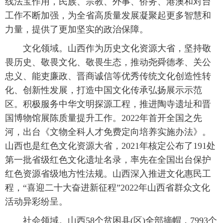
线法宝作用，民族、宗教、外事、侨务、港澳和对台
工作不断加强，为全省高质量发展凝聚起更多智慧和
力量，提供了更加坚实的政治保障。
文化领域。山西作为历史文化资源大省，坚持敬
畏历史、敬畏文化、敬畏生态，推动尧舜德孝、关公
忠义、能吏廉政、晋商诚信等优秀传统文化创造性转
化、创新性发展，打造中国文化传承弘扬展示示范
区。积极服务中华文明探源工程，推进陶寺遗址和晋
国博物馆展陈质量提升工作。2022年首开全国之先
河，出台《文物全科人才免费定向培养实施办法》。
山西也是红色文化资源大省，2021年核定公布了191处
第一批省级红色文化遗址名录，率先在全国出台保护
红色资源省级地方性法规。山西深入推进文化惠民工
程，“喜迎二十大奋进新征程”2022年山西省群众文化
活动异彩纷呈。
社会领域。山西58个贫困县(区)全部摘帽，7993个