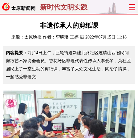
新时代文明实践
首页
聚焦
太原
山西
非遗传承人的剪纸课
来源：
太原晚报
作者：李晓琳 王婷 摄
2022年07月15日 11:18
经济
关注
文明
出行
内容提要：
7月14日上午，巨轮街道新建北路社区邀请山西省民间
纵横
曝光
综合
专题
剪纸艺术家协会会员、杏花岭区非遗代表性传承人李爱琴，为社区
居民上了一堂生动的剪纸课，丰富了大众文化生活，陶冶了情操，
旅游
理财
政务
教育
一起感受非遗文...
看天下
晋月读
最太原
网罗民生
太原日报
太原晚报
热评
社区