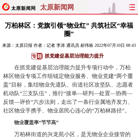
太原新闻网
首页
聚焦
太原
山西
万柏林区：党旗引领“物业红” 共筑社区“幸福
圈”
经济
关注
文明
出行
来源：
太原日报
作者：记者 李涛 通讯员 郝伟栋
2022年07月10日 08:43
纵横
曝光
综合
专题
抓党建促基层治理能力提升
在抓党建促基层治理能力提升专项行动中，万柏
旅游
理财
政务
教育
林区物业专项工作组锚定物业服务、物业党建“两个覆
盖”目标，集结物业先遣队、街道社区攻坚队、志愿者
看天下
晋月读
最太原
网罗民生
机动队“三支队伍”，推行“接单—研判—处置—协商—
太原日报
太原晚报
热评
社区
反馈—评价”六步法则，走出了一条行业属地齐发力、
社区物业手携手、物业居民心连心的“万柏林路径”。
物业覆盖率“节节高”
万柏林街道的兴龙苑小区，是无物业企业接管的