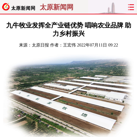
太原新闻网
首页
聚焦
太原
山西
九牛牧业发挥全产业链优势 唱响农业品牌 助
力乡村振兴
经济
关注
文明
出行
来源：
太原日报
作者：王宏伟
2022年07月11日 09:22
纵横
曝光
综合
专题
旅游
理财
政务
教育
看天下
晋月读
最太原
网罗民生
太原日报
太原晚报
热评
社区