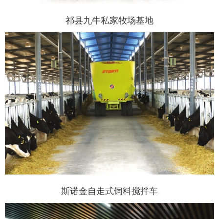
祁县九牛私家牧场基地
斯诺金自走式饲料搅拌车