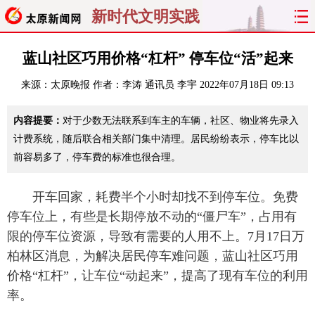
新时代文明实践
首页
聚焦
太原
山西
蓝山社区巧用价格“杠杆” 停车位“活”起来
来源：
太原晚报
作者：李涛 通讯员 李宇
2022年07月18日 09:13
经济
关注
文明
出行
内容提要：
对于少数无法联系到车主的车辆，社区、物业将先录入
纵横
曝光
综合
专题
计费系统，随后联合相关部门集中清理。居民纷纷表示，停车比以
前容易多了，停车费的标准也很合理。
旅游
理财
政务
教育
看天下
晋月读
最太原
网罗民生
开车回家，耗费半个小时却找不到停车位。免费
停车位上，有些是长期停放不动的“僵尸车”，占用有
太原日报
太原晚报
热评
社区
限的停车位资源，导致有需要的人用不上。7月17日万
柏林区消息，为解决居民停车难问题，蓝山社区巧用
价格“杠杆”，让车位“动起来”，提高了现有车位的利用
率。