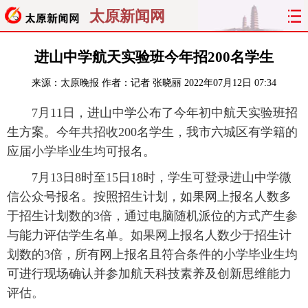
太原新闻网
首页
聚焦
太原
山西
进山中学航天实验班今年招200名学生
来源：
太原晚报
作者：记者 张晓丽
2022年07月12日 07:34
经济
关注
文明
出行
7月11日，进山中学公布了今年初中航天实验班招
纵横
曝光
综合
专题
生方案。今年共招收200名学生，我市六城区有学籍的
应届小学毕业生均可报名。
旅游
理财
政务
教育
7月13日8时至15日18时，学生可登录进山中学微
看天下
晋月读
最太原
网罗民生
信公众号报名。按照招生计划，如果网上报名人数多
于招生计划数的3倍，通过电脑随机派位的方式产生参
太原日报
太原晚报
热评
社区
与能力评估学生名单。如果网上报名人数少于招生计
划数的3倍，所有网上报名且符合条件的小学毕业生均
可进行现场确认并参加航天科技素养及创新思维能力
评估。