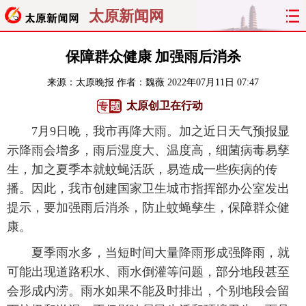
太原新闻网
首页
聚焦
太原
山西
保障群众健康 加强雨后消杀
来源：
太原晚报
作者：魏薇
2022年07月11日 07:47
经济
关注
文明
出行
太原创卫在行动
纵横
曝光
综合
专题
7月9日晚，我市再降大雨。加之近日天气预报显
示降雨会增多，雨后湿度大、温度高，细菌病毒易孳
旅游
理财
政务
教育
生，加之夏季本就蚊蝇活跃，易造成一些疾病的传
播。因此，我市创建国家卫生城市指挥部办公室发出
看天下
晋月读
最太原
网罗民生
提示，要加强雨后消杀，防止蚊蝇孳生，保障群众健
太原日报
太原晚报
热评
社区
康。
夏季雨水多，当短时间大量降雨形成强降雨，就
可能出现道路积水、雨水倒灌等问题，部分地段甚至
会形成内涝。雨水如果不能及时排出，个别地段会留