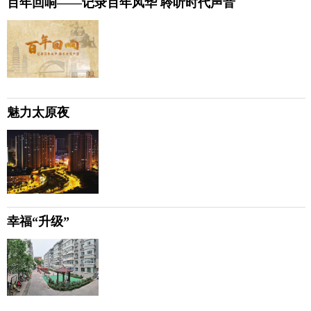
百年回响——记录百年风华 聆听时代声音
魅力太原夜
幸福“升级”